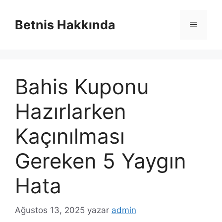
İçeriğe
atla
Betnis Hakkında
Menü
Bahis Kuponu
Hazırlarken
Kaçınılması
Gereken 5 Yaygın
Hata
Ağustos 13, 2025
yazar
admin