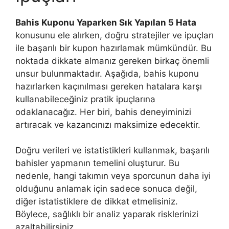
Bahis Kuponu Yaparken Sık Yapılan 5 Hata
konusunu ele alırken, doğru stratejiler ve ipuçları
ile başarılı bir kupon hazırlamak mümkündür. Bu
noktada dikkate almanız gereken birkaç önemli
unsur bulunmaktadır. Aşağıda, bahis kuponu
hazırlarken kaçınılması gereken hatalara karşı
kullanabileceğiniz pratik ipuçlarına
odaklanacağız. Her biri, bahis deneyiminizi
artıracak ve kazancınızı maksimize edecektir.
Doğru verileri ve istatistikleri kullanmak, başarılı
bahisler yapmanın temelini oluşturur. Bu
nedenle, hangi takımın veya sporcunun daha iyi
olduğunu anlamak için sadece sonuca değil,
diğer istatistiklere de dikkat etmelisiniz.
Böylece, sağlıklı bir analiz yaparak risklerinizi
azaltabilirsiniz.