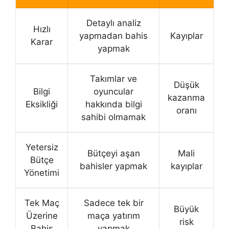
Detaylı analiz
Hızlı
yapmadan bahis
Kayıplar
Karar
yapmak
Takımlar ve
Düşük
Bilgi
oyuncular
kazanma
Eksikliği
hakkında bilgi
oranı
sahibi olmamak
Yetersiz
Bütçeyi aşan
Mali
Bütçe
bahisler yapmak
kayıplar
Yönetimi
Tek Maç
Sadece tek bir
Büyük
Üzerine
maça yatırım
risk
Bahis
yapmak