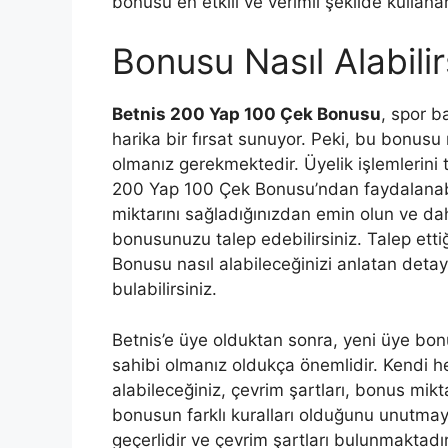
bonusu en etkili ve verimli şekilde kullana
Bonusu Nasıl Alabilir
Betnis 200 Yap 100 Çek Bonusu
, spor b
harika bir fırsat sunuyor. Peki, bu bonusu n
olmanız gerekmektedir. Üyelik işlemlerini
200 Yap 100 Çek Bonusu’ndan faydalanabi
miktarını sağladığınızdan emin olun ve dah
bonusunuzu talep edebilirsiniz. Talep etti
Bonusu nasıl alabileceğinizi anlatan detayl
bulabilirsiniz.
Betnis’e üye olduktan sonra, yeni üye bon
sahibi olmanız oldukça önemlidir. Kendi he
alabileceğiniz, çevrim şartları, bonus mikta
bonusun farklı kuralları olduğunu unutmay
geçerlidir ve çevrim şartları bulunmaktadı