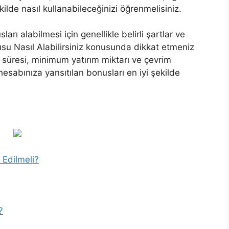
kilde nasıl kullanabileceğinizi öğrenmelisiniz.
ları alabilmesi için genellikle belirli şartlar ve
su Nasıl Alabilirsiniz konusunda dikkat etmeniz
 süresi, minimum yatırım miktarı ve çevrim
hesabınıza yansıtılan bonusları en iyi şekilde
 Edilmeli?
?