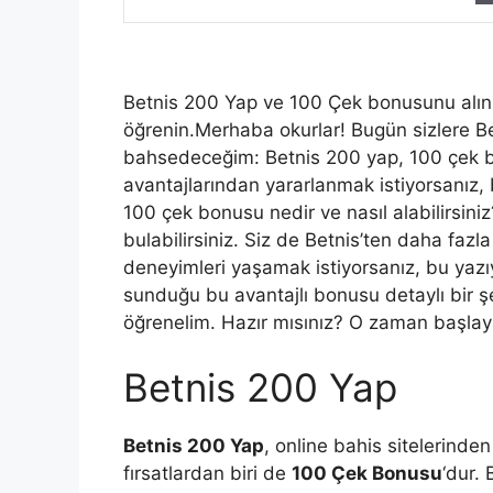
Betnis 200 Yap ve 100 Çek bonusunu alın.
öğrenin.Merhaba okurlar! Bugün sizlere Bet
bahsedeceğim: Betnis 200 yap, 100 çek bo
avantajlarından yararlanmak istiyorsanız
100 çek bonusu nedir ve nasıl alabilirsini
bulabilirsiniz. Siz de Betnis’ten daha fa
deneyimleri yaşamak istiyorsanız, bu yazıyı
sunduğu bu avantajlı bonusu detaylı bir şe
öğrenelim. Hazır mısınız? O zaman başlay
Betnis 200 Yap
Betnis 200 Yap
, online bahis sitelerinden 
fırsatlardan biri de
100 Çek Bonusu
‘dur.