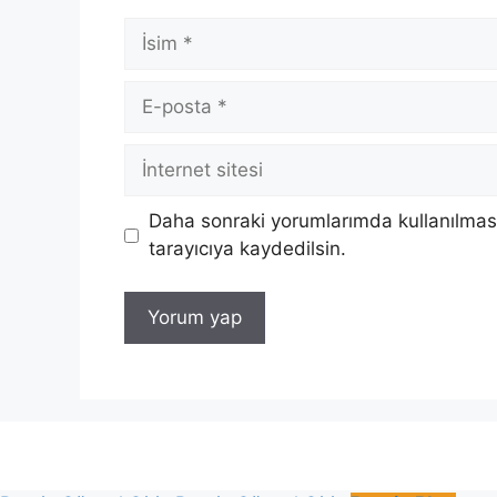
İsim
E-
posta
İnternet
sitesi
Daha sonraki yorumlarımda kullanılması
tarayıcıya kaydedilsin.