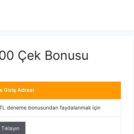
100 Çek Bonusu
s Giriş Adresi
00 TL deneme bonusundan faydalanmak için
Tıklayın