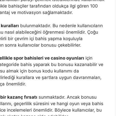
ikle bahisçiler tarafından oldukça ilgi gören 100
vantaj ve motivasyon sağlamaktadır.
kuralları
bulunmaktadır. Bu nedenle kullanıcıların
su nasıl alabileceğini öğrenmesi önemlidir. Çoğu
rli bir çevrim içi bahis yapma koşuluyla
en sonra kullanıcılar bonusu çekebilirler.
likle spor bahisleri ve casino oyunları
için
ri kategoride bahis yaparak bu bonusu kazanabilir ve
nusu almak için bonus kodu kullanımı da
elirlediği kurallara ve şartlara uygun davranmaları,
ça önemlidir.
bir kazanç fırsatı
sunmaktadır. Ancak bonusu
larını, geçerlilik süresini ve hangi oyun veya bahis
ice incelemeleri önemlidir. Böylece kullanıcılar, bu