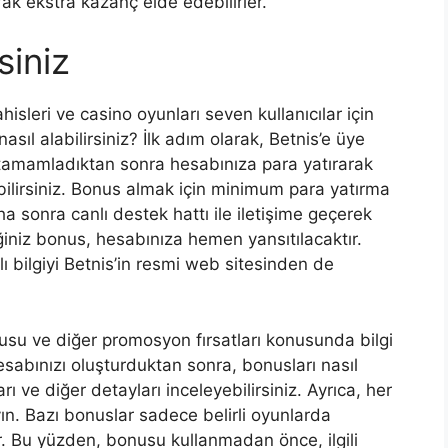
rak ekstra kazanç elde edebilirler.
siniz
ahisleri ve casino oyunları seven kullanıcılar için
asıl alabilirsiniz? İlk adım olarak, Betnis’e üye
 tamamladıktan sonra hesabınıza para yatırarak
lirsiniz. Bonus almak için minimum para yatırma
a sonra canlı destek hattı ile iletişime geçerek
ğiniz bonus, hesabınıza hemen yansıtılacaktır.
ı bilgiyi Betnis’in resmi web sitesinden de
usu ve diğer promosyon fırsatları konusunda bilgi
sabınızı oluşturduktan sonra, bonusları nasıl
rı ve diğer detayları inceleyebilirsiniz. Ayrıca, her
ın. Bazı bonuslar sadece belirli oyunlarda
r. Bu yüzden, bonusu kullanmadan önce, ilgili