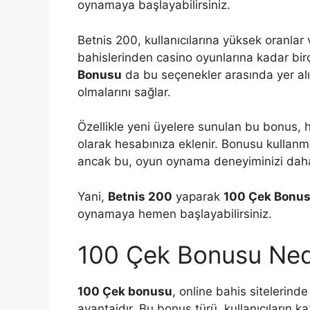
oynamaya başlayabilirsiniz.
Betnis 200, kullanıcılarına yüksek oranlar
bahislerinden casino oyunlarına kadar bir
Bonusu
da bu seçenekler arasında yer alı
olmalarını sağlar.
Özellikle yeni üyelere sunulan bu bonus, he
olarak hesabınıza eklenir. Bonusu kullanmak
ancak bu, oyun oynama deneyiminizi daha k
Yani,
Betnis 200
yaparak
100 Çek Bonu
oynamaya hemen başlayabilirsiniz.
100 Çek Bonusu Ned
100 Çek bonusu
, online bahis sitelerinde
avantajdır. Bu bonus türü, kullanıcıların k