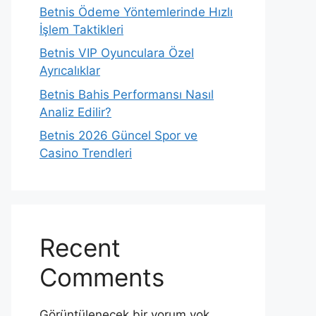
Betnis Ödeme Yöntemlerinde Hızlı
İşlem Taktikleri
Betnis VIP Oyunculara Özel
Ayrıcalıklar
Betnis Bahis Performansı Nasıl
Analiz Edilir?
Betnis 2026 Güncel Spor ve
Casino Trendleri
Recent
Comments
Görüntülenecek bir yorum yok.