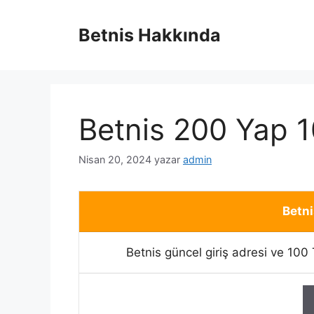
İçeriğe
atla
Betnis Hakkında
Betnis 200 Yap 
Nisan 20, 2024
yazar
admin
Betni
Betnis güncel giriş adresi ve 1