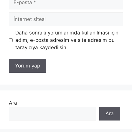
posta
İnternet
sitesi
Daha sonraki yorumlarımda kullanılması için
adım, e-posta adresim ve site adresim bu
tarayıcıya kaydedilsin.
Ara
Ara