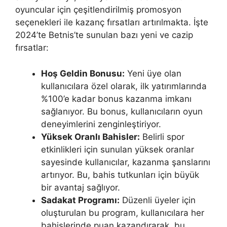
oyuncular için çeşitlendirilmiş promosyon
seçenekleri ile kazanç fırsatları artırılmakta. İşte
2024’te Betnis’te sunulan bazı yeni ve cazip
fırsatlar:
Hoş Geldin Bonusu:
Yeni üye olan
kullanıcılara özel olarak, ilk yatırımlarında
%100’e kadar bonus kazanma imkanı
sağlanıyor. Bu bonus, kullanıcıların oyun
deneyimlerini zenginleştiriyor.
Yüksek Oranlı Bahisler:
Belirli spor
etkinlikleri için sunulan yüksek oranlar
sayesinde kullanıcılar, kazanma şanslarını
artırıyor. Bu, bahis tutkunları için büyük
bir avantaj sağlıyor.
Sadakat Programı:
Düzenli üyeler için
oluşturulan bu program, kullanıcılara her
bahislerinde puan kazandırarak, bu