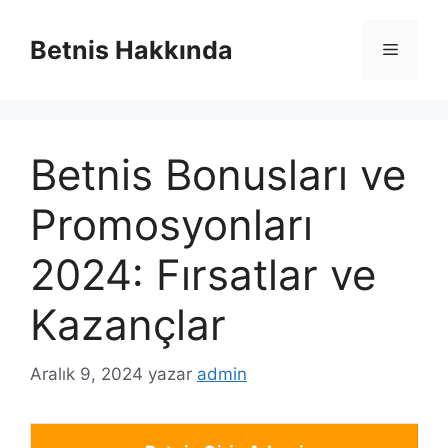
İçeriğe
atla
Betnis Hakkında
Menü
Betnis Bonusları ve
Promosyonları
2024: Fırsatlar ve
Kazançlar
Aralık 9, 2024
yazar
admin