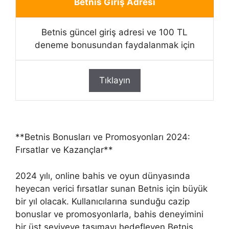
Betnis Giriş Adresi
Betnis güncel giriş adresi ve 100 TL
deneme bonusundan faydalanmak için
Tıklayın
**Betnis Bonusları ve Promosyonları 2024:
Fırsatlar ve Kazançlar**
2024 yılı, online bahis ve oyun dünyasında
heyecan verici fırsatlar sunan Betnis için büyük
bir yıl olacak. Kullanıcılarına sunduğu cazip
bonuslar ve promosyonlarla, bahis deneyimini
bir üst seviyeye taşımayı hedefleyen Betnis,