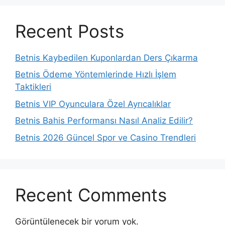
Recent Posts
Betnis Kaybedilen Kuponlardan Ders Çıkarma
Betnis Ödeme Yöntemlerinde Hızlı İşlem
Taktikleri
Betnis VIP Oyunculara Özel Ayrıcalıklar
Betnis Bahis Performansı Nasıl Analiz Edilir?
Betnis 2026 Güncel Spor ve Casino Trendleri
Recent Comments
Görüntülenecek bir yorum yok.