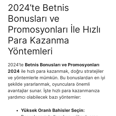
2024’te Betnis
Bonusları ve
Promosyonları İle Hızlı
Para Kazanma
Yöntemleri
2024’te
Betnis Bonusları ve Promosyonları
2024
ile hızlı para kazanmak, doğru stratejiler
ve yöntemlerle mümkün. Bu bonuslardan en iyi
şekilde yararlanmak, oyunculara önemli
avantajlar sunar. İşte hızlı para kazanmanıza
yardımcı olabilecek bazı yöntemler:
Yüksek Oranlı Bahisler Seçin: