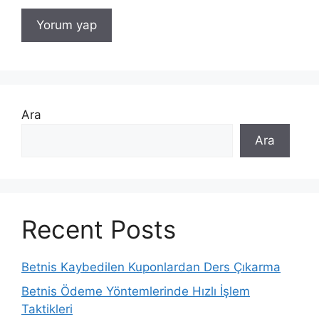
Ara
Ara
Recent Posts
Betnis Kaybedilen Kuponlardan Ders Çıkarma
Betnis Ödeme Yöntemlerinde Hızlı İşlem
Taktikleri