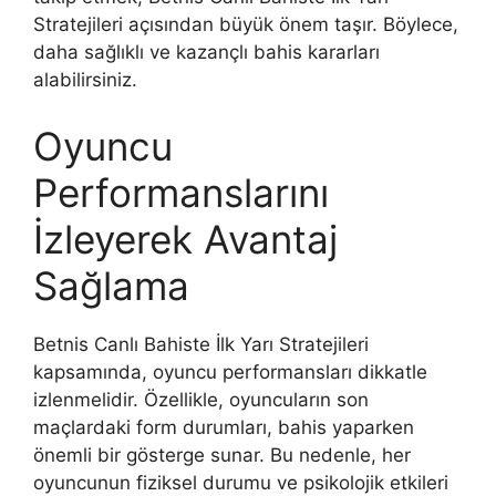
Stratejileri açısından büyük önem taşır. Böylece,
daha sağlıklı ve kazançlı bahis kararları
alabilirsiniz.
Oyuncu
Performanslarını
İzleyerek Avantaj
Sağlama
Betnis Canlı Bahiste İlk Yarı Stratejileri
kapsamında, oyuncu performansları dikkatle
izlenmelidir. Özellikle, oyuncuların son
maçlardaki form durumları, bahis yaparken
önemli bir gösterge sunar. Bu nedenle, her
oyuncunun fiziksel durumu ve psikolojik etkileri