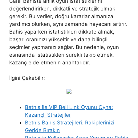
Canlı bahiste anlık oyun istatistiklerini
değerlendirirken, dikkatli ve stratejik olmak
gerekir. Bu veriler, doğru kararlar almanıza
yardımcı olurken, aynı zamanda heyecanı artırır.
Bahis yaparken istatistikleri dikkate almak,
başarı oranınızı yükseltir ve daha bilinçli
seçimler yapmanızı sağlar. Bu nedenle, oyun
esnasında istatistikleri sürekli takip etmek,
kazanç elde etmenin anahtarıdır.
İlgini Çekebilir:
Betnis ile VIP Bell Link Oyunu Oyna:
Kazançlı Stratejiler
Betnis Bahis Stratejileri: Rakiplerinizi
Geride Bırakın
Betnis’te Kullanıcılar Arası Yorumlar: Bahis