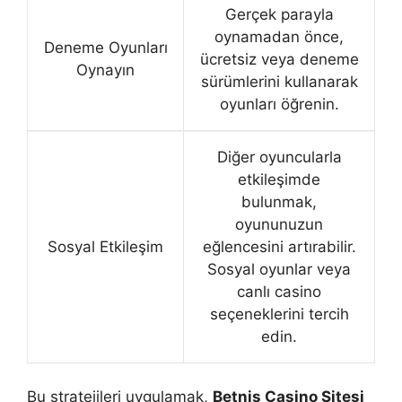
Gerçek parayla
oynamadan önce,
Deneme Oyunları
ücretsiz veya deneme
Oynayın
sürümlerini kullanarak
oyunları öğrenin.
Diğer oyuncularla
etkileşimde
bulunmak,
oyununuzun
Sosyal Etkileşim
eğlencesini artırabilir.
Sosyal oyunlar veya
canlı casino
seçeneklerini tercih
edin.
Bu stratejileri uygulamak,
Betnis Casino Sitesi