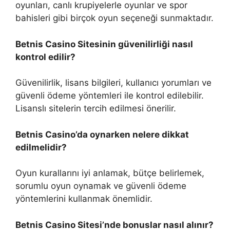
oyunları, canlı krupiyelerle oyunlar ve spor
bahisleri gibi birçok oyun seçeneği sunmaktadır.
Betnis Casino Sitesinin güvenilirliği nasıl
kontrol edilir?
Güvenilirlik, lisans bilgileri, kullanıcı yorumları ve
güvenli ödeme yöntemleri ile kontrol edilebilir.
Lisanslı sitelerin tercih edilmesi önerilir.
Betnis Casino’da oynarken nelere dikkat
edilmelidir?
Oyun kurallarını iyi anlamak, bütçe belirlemek,
sorumlu oyun oynamak ve güvenli ödeme
yöntemlerini kullanmak önemlidir.
Betnis Casino Sitesi’nde bonuslar nasıl alınır?