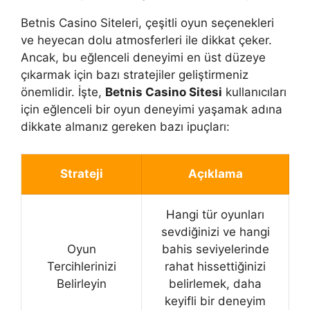
Betnis Casino Siteleri, çeşitli oyun seçenekleri
ve heyecan dolu atmosferleri ile dikkat çeker.
Ancak, bu eğlenceli deneyimi en üst düzeye
çıkarmak için bazı stratejiler geliştirmeniz
önemlidir. İşte,
Betnis Casino Sitesi
kullanıcıları
için eğlenceli bir oyun deneyimi yaşamak adına
dikkate almanız gereken bazı ipuçları:
Strateji
Açıklama
Hangi tür oyunları
sevdiğinizi ve hangi
Oyun
bahis seviyelerinde
Tercihlerinizi
rahat hissettiğinizi
Belirleyin
belirlemek, daha
keyifli bir deneyim