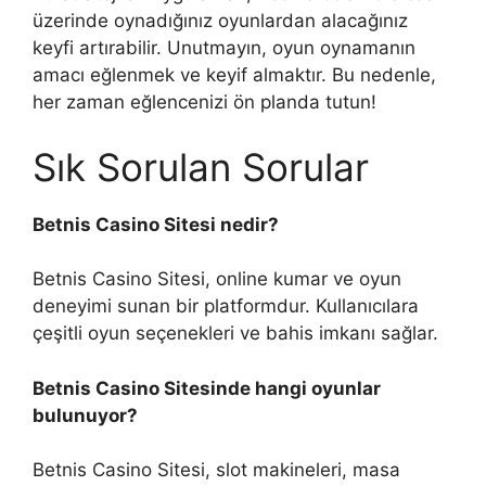
üzerinde oynadığınız oyunlardan alacağınız
keyfi artırabilir. Unutmayın, oyun oynamanın
amacı eğlenmek ve keyif almaktır. Bu nedenle,
her zaman eğlencenizi ön planda tutun!
Sık Sorulan Sorular
Betnis Casino Sitesi nedir?
Betnis Casino Sitesi, online kumar ve oyun
deneyimi sunan bir platformdur. Kullanıcılara
çeşitli oyun seçenekleri ve bahis imkanı sağlar.
Betnis Casino Sitesinde hangi oyunlar
bulunuyor?
Betnis Casino Sitesi, slot makineleri, masa