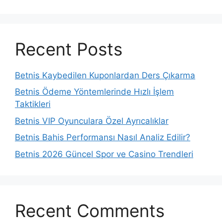
Recent Posts
Betnis Kaybedilen Kuponlardan Ders Çıkarma
Betnis Ödeme Yöntemlerinde Hızlı İşlem
Taktikleri
Betnis VIP Oyunculara Özel Ayrıcalıklar
Betnis Bahis Performansı Nasıl Analiz Edilir?
Betnis 2026 Güncel Spor ve Casino Trendleri
Recent Comments