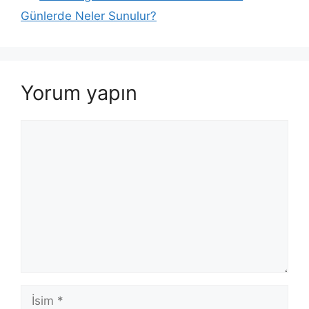
Günlerde Neler Sunulur?
Yorum yapın
Yorum
İsim