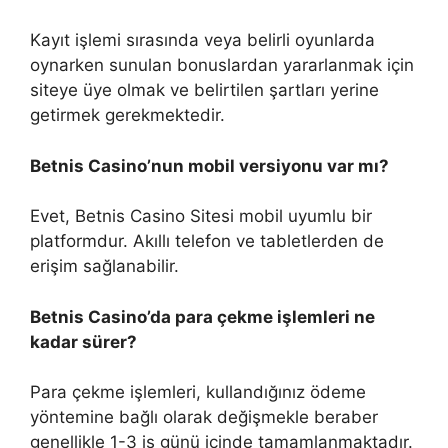
Kayıt işlemi sırasında veya belirli oyunlarda
oynarken sunulan bonuslardan yararlanmak için
siteye üye olmak ve belirtilen şartları yerine
getirmek gerekmektedir.
Betnis Casino’nun mobil versiyonu var mı?
Evet, Betnis Casino Sitesi mobil uyumlu bir
platformdur. Akıllı telefon ve tabletlerden de
erişim sağlanabilir.
Betnis Casino’da para çekme işlemleri ne
kadar sürer?
Para çekme işlemleri, kullandığınız ödeme
yöntemine bağlı olarak değişmekle beraber
genellikle 1-3 iş günü içinde tamamlanmaktadır.