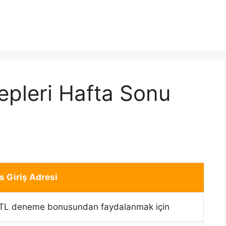
epleri Hafta Sonu
s Giriş Adresi
00 TL deneme bonusundan faydalanmak için