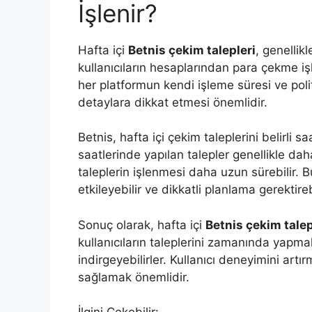
İşlenir?
Hafta içi
Betnis çekim talepleri
, genellikl
kullanıcıların hesaplarından para çekme iş
her platformun kendi işleme süresi ve polit
detaylara dikkat etmesi önemlidir.
Betnis, hafta içi çekim taleplerini belirli 
saatlerinde yapılan talepler genellikle da
taleplerin işlenmesi daha uzun sürebilir. B
etkileyebilir ve dikkatli planlama gerektirebi
Sonuç olarak, hafta içi
Betnis çekim talep
kullanıcıların taleplerini zamanında yapmal
indirgeyebilirler. Kullanıcı deneyimini artı
sağlamak önemlidir.
İlgini Çekebilir: