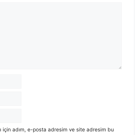
 için adım, e-posta adresim ve site adresim bu