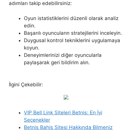
adımları takip edebilirsiniz:
Oyun istatistiklerini düzenli olarak analiz
edin.
Başarılı oyuncuların stratejilerini inceleyin.
Duygusal kontrol tekniklerini uygulamaya
koyun.
Deneyimlerinizi diğer oyuncularla
paylaşarak geri bildirim alın.
İlgini Çekebilir:
VIP Bell Link Siteleri Betnis: En İyi
Seçenekler
Betnis Bahis Sitesi Hakkında Bilmeniz