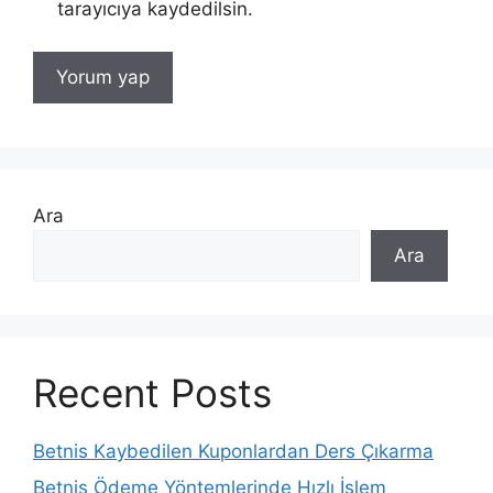
tarayıcıya kaydedilsin.
Ara
Ara
Recent Posts
Betnis Kaybedilen Kuponlardan Ders Çıkarma
Betnis Ödeme Yöntemlerinde Hızlı İşlem