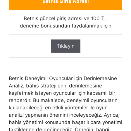
Betnis Giriş Adresi
Betnis güncel giriş adresi ve 100 TL
deneme bonusundan faydalanmak için
Tıklayın
Betnis Deneyimli Oyuncular İçin Derinlemesine
Analiz, bahis stratejilerini derinlemesine
keşfetmek isteyen oyuncular için kapsamlı bir
rehberdir. Bu makalede, deneyimli oyuncuların
kullanabileceği en etkili yöntemler ile oyun
analizi yapmanın önemini inceleyeceğiz. Ayrıca,
bahis yönetimi konusunda başarılı para yönetimi
taktiklerine de değineceğiz. Örneğin, hangi