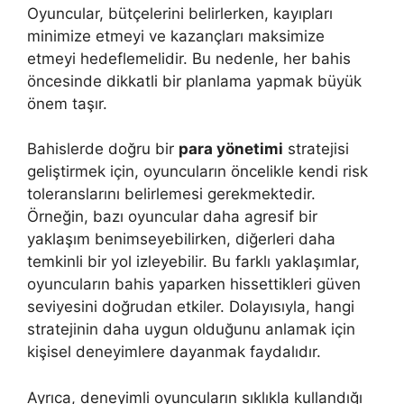
Oyuncular, bütçelerini belirlerken, kayıpları
minimize etmeyi ve kazançları maksimize
etmeyi hedeflemelidir. Bu nedenle, her bahis
öncesinde dikkatli bir planlama yapmak büyük
önem taşır.
Bahislerde doğru bir
para yönetimi
stratejisi
geliştirmek için, oyuncuların öncelikle kendi risk
toleranslarını belirlemesi gerekmektedir.
Örneğin, bazı oyuncular daha agresif bir
yaklaşım benimseyebilirken, diğerleri daha
temkinli bir yol izleyebilir. Bu farklı yaklaşımlar,
oyuncuların bahis yaparken hissettikleri güven
seviyesini doğrudan etkiler. Dolayısıyla, hangi
stratejinin daha uygun olduğunu anlamak için
kişisel deneyimlere dayanmak faydalıdır.
Ayrıca, deneyimli oyuncuların sıklıkla kullandığı