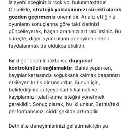
izleyebileceğiniz birçok yol bulunmaktadır.
Öncelikle,
stratejik yaklaşımınızı sürekli olarak
gözden geçirmeniz
önemlidir. Analiz ettiğiniz
oyunların sonuçlarına göre taktiklerinizi
güncelleyerek, başarı oranınızı artırabilirsiniz. Bu
süreçte, diğer oyuncuların deneyimlerinden
faydalanmak da oldukça etkilidir.
Bir diğer önemli nokta ise
duygusal
kontrolünüzü sağlamaktır
. Bahis yaparken,
kayıplar karşısında soğukkanlı kalmak başarınızı
etkileyen kritik bir unsurdur. Bunun için,
belirlediğiniz bütçeye sadık kalmak ve
kayıplarınızı telafi etme isteğini yönetmek
gereklidir. Sonuç olarak, bu iki unsur, Betnis’teki
performansınızı ciddi şekilde artırabilir.
Betnis’te deneyimlerinizi geliştirmek için şu