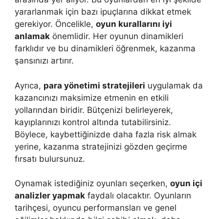
yararlanmak için bazı ipuçlarına dikkat etmek
gerekiyor. Öncelikle,
oyun kurallarını iyi
anlamak
önemlidir. Her oyunun dinamikleri
farklıdır ve bu dinamikleri öğrenmek, kazanma
şansınızı artırır.
Ayrıca,
para yönetimi stratejileri
uygulamak da
kazancınızı maksimize etmenin en etkili
yollarından biridir. Bütçenizi belirleyerek,
kayıplarınızı kontrol altında tutabilirsiniz.
Böylece, kaybettiğinizde daha fazla risk almak
yerine, kazanma stratejinizi gözden geçirme
fırsatı bulursunuz.
Oynamak istediğiniz oyunları seçerken,
oyun içi
analizler yapmak
faydalı olacaktır. Oyunların
tarihçesi, oyuncu performansları ve genel