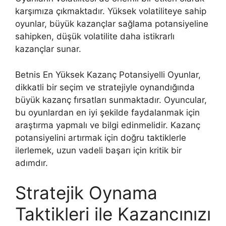
karşımıza çıkmaktadır. Yüksek volatiliteye sahip
oyunlar, büyük kazançlar sağlama potansiyeline
sahipken, düşük volatilite daha istikrarlı
kazançlar sunar.
Betnis En Yüksek Kazanç Potansiyelli Oyunlar,
dikkatli bir seçim ve stratejiyle oynandığında
büyük kazanç fırsatları sunmaktadır. Oyuncular,
bu oyunlardan en iyi şekilde faydalanmak için
araştırma yapmalı ve bilgi edinmelidir. Kazanç
potansiyelini artırmak için doğru taktiklerle
ilerlemek, uzun vadeli başarı için kritik bir
adımdır.
Stratejik Oynama
Taktikleri ile Kazancınızı