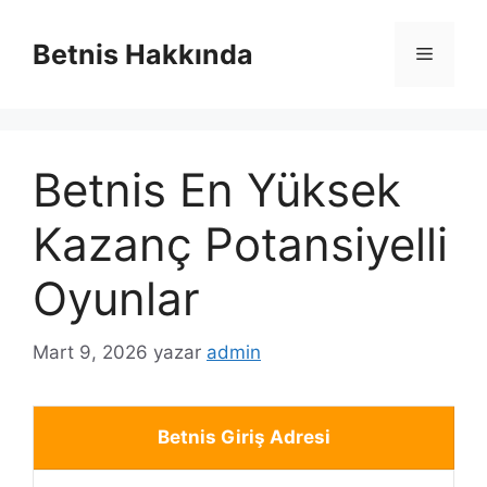
İçeriğe
atla
Betnis Hakkında
Menü
Betnis En Yüksek
Kazanç Potansiyelli
Oyunlar
Mart 9, 2026
yazar
admin
Betnis Giriş Adresi