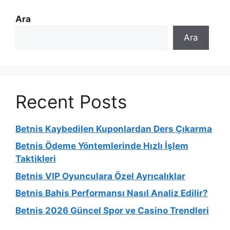
Ara
Ara
Recent Posts
Betnis Kaybedilen Kuponlardan Ders Çıkarma
Betnis Ödeme Yöntemlerinde Hızlı İşlem
Taktikleri
Betnis VIP Oyunculara Özel Ayrıcalıklar
Betnis Bahis Performansı Nasıl Analiz Edilir?
Betnis 2026 Güncel Spor ve Casino Trendleri