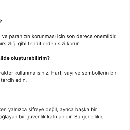
?
zin ve paranızın korunması için son derece önemlidir.
rsızlığı gibi tehditlerden sizi korur.
ilde oluşturabilirim?
rakter kullanmalısınız. Harf, sayı ve sembollerin bir
tercih edin.
ken yalnızca şifreye değil, ayrıca başka bir
layan bir güvenlik katmanıdır. Bu genellikle