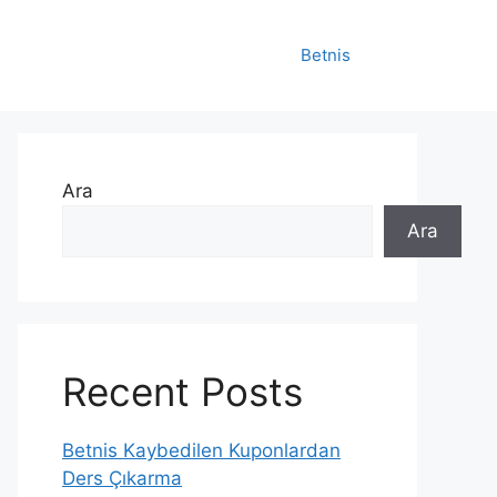
Betnis
Ara
Ara
Recent Posts
Betnis Kaybedilen Kuponlardan
Ders Çıkarma