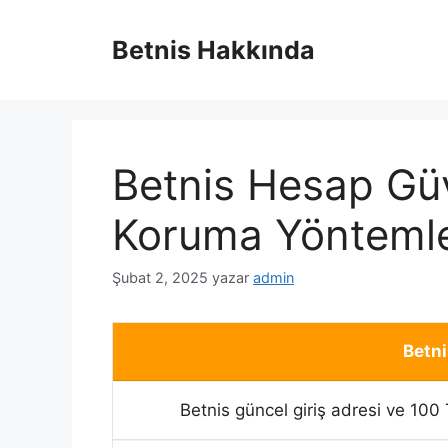
İçeriğe
atla
Betnis Hakkında
Betnis Hesap Güve
Koruma Yöntemle
Şubat 2, 2025
yazar
admin
Betni
Betnis güncel giriş adresi ve 1