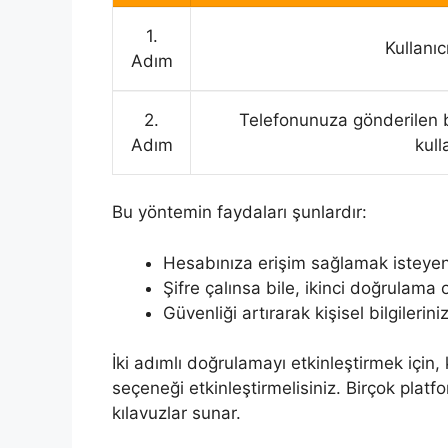
1.
Kullanıcı
Adım
2.
Telefonunuza gönderilen b
Adım
kull
Bu yöntemin faydaları şunlardır:
Hesabınıza erişim sağlamak isteyen 
Şifre çalınsa bile, ikinci doğrulama
Güvenliği artırarak kişisel bilgileriniz
İki adımlı doğrulamayı etkinleştirmek için,
seçeneği etkinleştirmelisiniz. Birçok platf
kılavuzlar sunar.