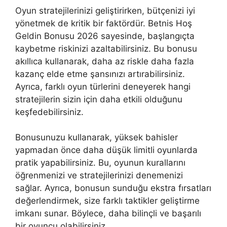
Oyun stratejilerinizi geliştirirken, bütçenizi iyi
yönetmek de kritik bir faktördür. Betnis Hoş
Geldin Bonusu 2026 sayesinde, başlangıçta
kaybetme riskinizi azaltabilirsiniz. Bu bonusu
akıllıca kullanarak, daha az riskle daha fazla
kazanç elde etme şansınızı artırabilirsiniz.
Ayrıca, farklı oyun türlerini deneyerek hangi
stratejilerin sizin için daha etkili olduğunu
keşfedebilirsiniz.
Bonusunuzu kullanarak, yüksek bahisler
yapmadan önce daha düşük limitli oyunlarda
pratik yapabilirsiniz. Bu, oyunun kurallarını
öğrenmenizi ve stratejilerinizi denemenizi
sağlar. Ayrıca, bonusun sunduğu ekstra fırsatları
değerlendirmek, size farklı taktikler geliştirme
imkanı sunar. Böylece, daha bilinçli ve başarılı
bir oyuncu olabilirsiniz.