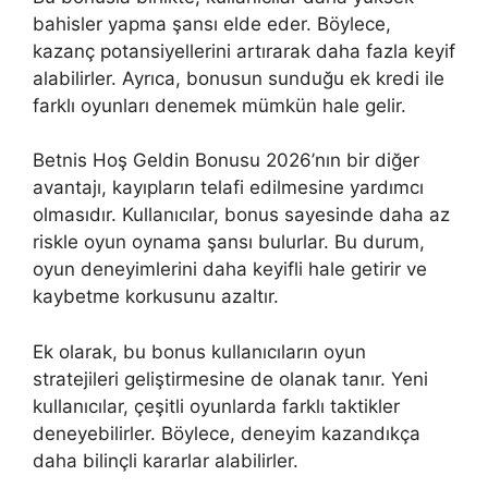
bahisler yapma şansı elde eder. Böylece,
kazanç potansiyellerini artırarak daha fazla keyif
alabilirler. Ayrıca, bonusun sunduğu ek kredi ile
farklı oyunları denemek mümkün hale gelir.
Betnis Hoş Geldin Bonusu 2026’nın bir diğer
avantajı, kayıpların telafi edilmesine yardımcı
olmasıdır. Kullanıcılar, bonus sayesinde daha az
riskle oyun oynama şansı bulurlar. Bu durum,
oyun deneyimlerini daha keyifli hale getirir ve
kaybetme korkusunu azaltır.
Ek olarak, bu bonus kullanıcıların oyun
stratejileri geliştirmesine de olanak tanır. Yeni
kullanıcılar, çeşitli oyunlarda farklı taktikler
deneyebilirler. Böylece, deneyim kazandıkça
daha bilinçli kararlar alabilirler.