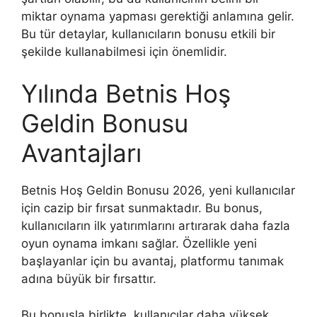
miktar oynama yapması gerektiği anlamına gelir.
Bu tür detaylar, kullanıcıların bonusu etkili bir
şekilde kullanabilmesi için önemlidir.
Yılında Betnis Hoş
Geldin Bonusu
Avantajları
Betnis Hoş Geldin Bonusu 2026, yeni kullanıcılar
için cazip bir fırsat sunmaktadır. Bu bonus,
kullanıcıların ilk yatırımlarını artırarak daha fazla
oyun oynama imkanı sağlar. Özellikle yeni
başlayanlar için bu avantaj, platformu tanımak
adına büyük bir fırsattır.
Bu bonusla birlikte, kullanıcılar daha yüksek