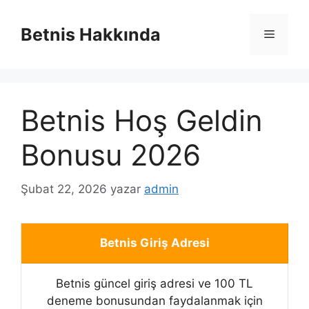
İçeriğe
atla
Betnis Hakkında
Menü
Betnis Hoş Geldin
Bonusu 2026
Şubat 22, 2026
yazar
admin
Betnis Giriş Adresi
Betnis güncel giriş adresi ve 100 TL
deneme bonusundan faydalanmak için