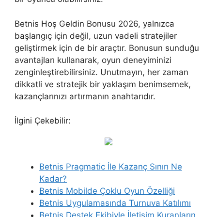
Betnis Hoş Geldin Bonusu 2026, yalnızca
başlangıç için değil, uzun vadeli stratejiler
geliştirmek için de bir araçtır. Bonusun sunduğu
avantajları kullanarak, oyun deneyiminizi
zenginleştirebilirsiniz. Unutmayın, her zaman
dikkatli ve stratejik bir yaklaşım benimsemek,
kazançlarınızı artırmanın anahtarıdır.
İlgini Çekebilir:
Betnis Pragmatic İle Kazanç Sınırı Ne
Kadar?
Betnis Mobilde Çoklu Oyun Özelliği
Betnis Uygulamasında Turnuva Katılımı
Betnis Destek Ekibiyle İletişim Kuranların