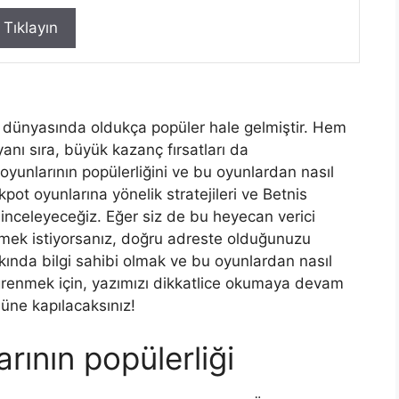
Tıklayın
e dünyasında oldukça popüler hale gelmiştir. Hem
anı sıra, büyük kazanç fırsatları da
oyunlarının popülerliğini ve bu oyunlardan nasıl
kpot oyunlarına yönelik stratejileri ve Betnis
a inceleyeceğiz. Eğer siz de bu heyecan verici
tmek istiyorsanız, doğru adreste olduğunuzu
kkında bilgi sahibi olmak ve bu oyunlardan nasıl
ğrenmek için, yazımızı dikkatlice okumaya devam
üne kapılacaksınız!
rının popülerliği