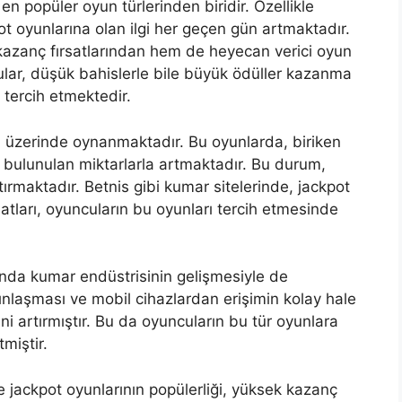
n popüler oyun türlerinden biridir. Özellikle
ot oyunlarına olan ilgi her geçen gün artmaktadır.
kazanç fırsatlarından hem de heyecan verici oyun
ar, düşük bahislerle bile büyük ödüller kazanma
ı tercih etmektedir.
ri üzerinde oynanmaktadır. Bu oyunlarda, biriken
 bulunulan miktarlarla artmaktadır. Bu durum,
rtırmaktadır. Betnis gibi kumar sitelerinde, jackpot
rsatları, oyuncuların bu oyunları tercih etmesinde
anda kumar endüstrisinin gelişmesiyle de
gınlaşması ve mobil cihazlardan erişimin kolay hale
ini artırmıştır. Bu da oyuncuların bu tür oyunlara
tmiştir.
e jackpot oyunlarının popülerliği, yüksek kazanç