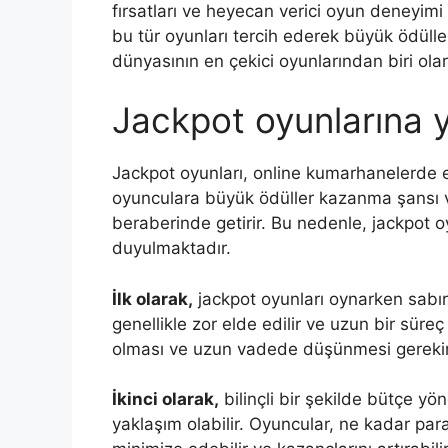
fırsatları ve heyecan verici oyun deneyim
bu tür oyunları tercih ederek büyük ödül
dünyasının en çekici oyunlarından biri olar
Jackpot oyunlarına yö
Jackpot oyunları, online kumarhanelerde en
oyunculara büyük ödüller kazanma şansı v
beraberinde getirir. Bu nedenle, jackpot oy
duyulmaktadır.
İlk olarak,
jackpot oyunları oynarken sabır
genellikle zor elde edilir ve uzun bir süreç
olması ve uzun vadede düşünmesi gerekir
İkinci olarak,
bilinçli bir şekilde bütçe yö
yaklaşım olabilir. Oyuncular, ne kadar par