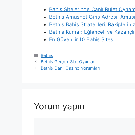
Bahis Sitelerinde Canlı Rulet Oyna
Betnis Amusnet Giriş Adresi: Amusn
Betnis Bahis Stratejileri: Rakiplerini
Betnis Kumar: Eğlenceli ve Kazançl
En Güvenilir 10 Bahis Sitesi
Kategoriler
Betnis
Betnis Gerçek Slot Oyunları
Betnis Canlı Casino Yorumları
Yorum yapın
Yorum