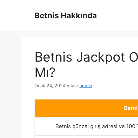
İçeriğe
atla
Betnis Hakkında
Betnis Jackpot O
Mı?
Ocak 24, 2024
yazar
admin
Betni
Betnis güncel giriş adresi ve 1