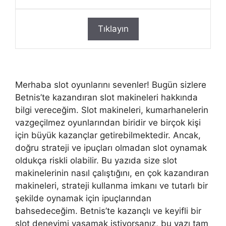
Tıklayın
Merhaba slot oyunlarını sevenler! Bugün sizlere
Betnis’te kazandıran slot makineleri hakkında
bilgi vereceğim. Slot makineleri, kumarhanelerin
vazgeçilmez oyunlarından biridir ve birçok kişi
için büyük kazançlar getirebilmektedir. Ancak,
doğru strateji ve ipuçları olmadan slot oynamak
oldukça riskli olabilir. Bu yazıda size slot
makinelerinin nasıl çalıştığını, en çok kazandıran
makineleri, strateji kullanma imkanı ve tutarlı bir
şekilde oynamak için ipuçlarından
bahsedeceğim. Betnis’te kazançlı ve keyifli bir
slot deneyimi yaşamak istiyorsanız, bu yazı tam