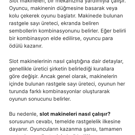
Slot makineleri, bir mekanizma yardımıyla çalışır.
Oyuncu, makinenin düğmesine basarak veya
kolu çekerek oyunu başlatır. Makinede bulunan
rastgele sayı üreteci, ekranda beliren
sembollerin kombinasyonunu belirler. Eğer belirli
bir kombinasyon elde edilirse, oyuncu para
ödülü kazanır.
Slot makinelerinin nasıl çalıştığına dair detaylar,
genellikle üretici şirketin belirlediği kurallara
göre değişir. Ancak genel olarak, makinelerin
içinde bulunan rastgele sayı üreteci, oyunun her
turunda farklı kombinasyonlar oluşturarak
oyunun sonucunu belirler.
Bu nedenle,
slot makineleri nasıl çalışır?
sorusunun cevabı, temelde rastgelelik ilkesine
dayanır. Oyuncuların kazanma şansı, tamamen