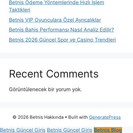
Betnis Ödeme Yöntemlerinde Hızlı İşlem
Taktikleri
Betnis VIP Oyunculara Özel Ayrıcalıklar
Betnis Bahis Performansı Nasıl Analiz Edilir?
Betnis 2026 Güncel Spor ve Casino Trendleri
Recent Comments
Görüntülenecek bir yorum yok.
© 2026 Betnis Hakkında
• Built with
GeneratePress
Betnis Güncel Giriş
Betnis Güncel Giriş
Betnis Blog