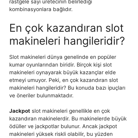
rastgele sayı üretecinin belirlediği
kombinasyonlara bağlıdır.
En çok kazandıran slot
makineleri hangileridir?
Slot makineleri dünya genelinde en popüler
kumar oyunlarından biridir. Birçok kişi slot
makineleri oynayarak büyük kazançlar elde
etmeyi umuyor. Peki, en çok kazandıran slot
makineleri hangileridir? Bu konuda bazı ipuçları
ve öneriler bulunmaktadır.
Jackpot
slot makineleri genellikle en çok
kazandıran makinelerdir. Bu makinelerde büyük
ödüller ve jackpotlar bulunur. Ancak jackpot
makineleri yüksek riskli olabilir, bu yüzden