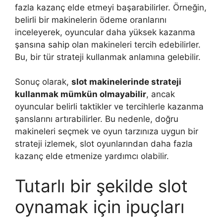
fazla kazanç elde etmeyi başarabilirler. Örneğin,
belirli bir makinelerin ödeme oranlarını
inceleyerek, oyuncular daha yüksek kazanma
şansına sahip olan makineleri tercih edebilirler.
Bu, bir tür strateji kullanmak anlamına gelebilir.
Sonuç olarak,
slot makinelerinde strateji
kullanmak mümkün olmayabilir
, ancak
oyuncular belirli taktikler ve tercihlerle kazanma
şanslarını artırabilirler. Bu nedenle, doğru
makineleri seçmek ve oyun tarzınıza uygun bir
strateji izlemek, slot oyunlarından daha fazla
kazanç elde etmenize yardımcı olabilir.
Tutarlı bir şekilde slot
oynamak için ipuçları