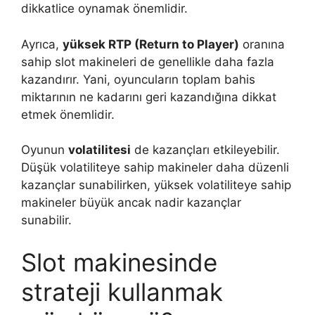
dikkatlice oynamak önemlidir.
Ayrıca,
yüksek RTP (Return to Player)
oranına
sahip slot makineleri de genellikle daha fazla
kazandırır. Yani, oyuncuların toplam bahis
miktarının ne kadarını geri kazandığına dikkat
etmek önemlidir.
Oyunun
volatilitesi
de kazançları etkileyebilir.
Düşük volatiliteye sahip makineler daha düzenli
kazançlar sunabilirken, yüksek volatiliteye sahip
makineler büyük ancak nadir kazançlar
sunabilir.
Slot makinesinde
strateji kullanmak