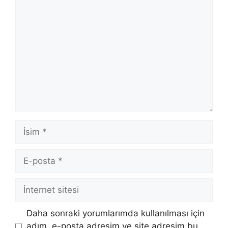
Yorum
İsim
E-
posta
İnternet
sitesi
Daha sonraki yorumlarımda kullanılması için
adım, e-posta adresim ve site adresim bu