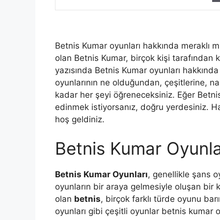
Betnis Kumar oyunları hakkında meraklı mı
olan Betnis Kumar, birçok kişi tarafından
yazısında Betnis Kumar oyunları hakkında de
oyunlarının ne olduğundan, çeşitlerine, na
kadar her şeyi öğreneceksiniz. Eğer Betni
edinmek istiyorsanız, doğru yerdesiniz. H
hoş geldiniz.
Betnis Kumar Oyunla
Betnis Kumar Oyunları
, genellikle şans o
oyunların bir araya gelmesiyle oluşan bir
olan
betnis
, birçok farklı türde oyunu bar
oyunları gibi çeşitli oyunlar betnis kumar oy