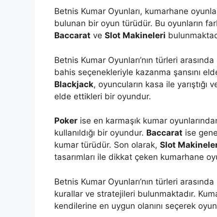
Betnis Kumar Oyunları, kumarhane oyunları
bulunan bir oyun türüdür. Bu oyunların fark
Baccarat
ve
Slot Makineleri
bulunmaktad
Betnis Kumar Oyunları’nın türleri arasında
bahis seçenekleriyle kazanma şansını elde
Blackjack
, oyuncuların kasa ile yarıştığı
elde ettikleri bir oyundur.
Poker
ise en karmaşık kumar oyunlarından bir
kullanıldığı bir oyundur.
Baccarat
ise genel
kumar türüdür. Son olarak,
Slot Makineler
tasarımları ile dikkat çeken kumarhane oyu
Betnis Kumar Oyunları’nın türleri arasında 
kurallar ve stratejileri bulunmaktadır. Kum
kendilerine en uygun olanını seçerek oyun k