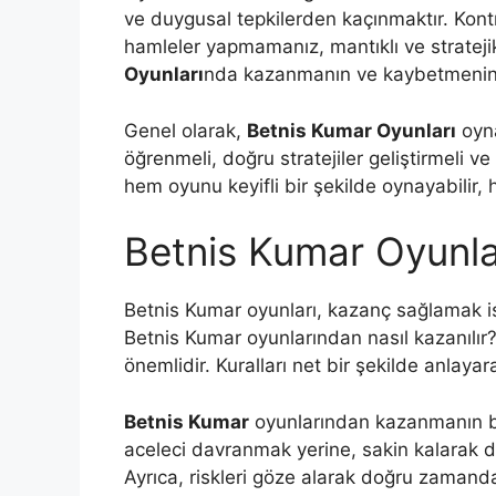
ve duygusal tepkilerden kaçınmaktır. Kontr
hamleler yapmamanız, mantıklı ve stratej
Oyunları
nda kazanmanın ve kaybetmenin 
Genel olarak,
Betnis Kumar Oyunları
oyna
öğrenmeli, doğru stratejiler geliştirmeli v
hem oyunu keyifli bir şekilde oynayabilir, 
Betnis Kumar Oyunlar
Betnis Kumar oyunları, kazanç sağlamak ist
Betnis Kumar oyunlarından nasıl kazanılır?
önemlidir. Kuralları net bir şekilde anlayarak
Betnis Kumar
oyunlarından kazanmanın bir
aceleci davranmak yerine, sakin kalarak d
Ayrıca, riskleri göze alarak doğru zaman