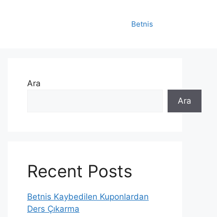
Betnis
Ara
Ara
Recent Posts
Betnis Kaybedilen Kuponlardan
Ders Çıkarma