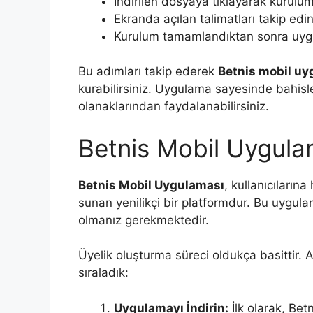
İndirilen dosyaya tıklayarak kurulum
Ekranda açılan talimatları takip edin
Kurulum tamamlandıktan sonra uygul
Bu adımları takip ederek
Betnis mobil uy
kurabilirsiniz. Uygulama sayesinde bahisler
olanaklarından faydalanabilirsiniz.
Betnis Mobil Uygula
Betnis Mobil Uygulaması
, kullanıcıların
sunan yenilikçi bir platformdur. Bu uygul
olmanız gerekmektedir.
Üyelik oluşturma süreci oldukça basittir.
sıraladık:
Uygulamayı İndirin:
İlk olarak, Be