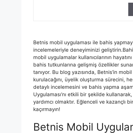
Betnis mobil uygulaması ile bahis yapmayı ö
incelemeleriyle deneyiminizi geliştirin.Ba
mobil uygulamalar kullanıcılarının hayatın
bahis tutkunlarına gelişmiş özellikler sun
tanıyor. Bu blog yazısında, Betnis’in mobil
kurulacağını, üyelik oluşturma sürecini, h
detaylı incelemesini ve bahis yapma aşama
Uygulaması’nı etkili bir şekilde kullanara
yardımcı olmaktır. Eğlenceli ve kazançlı bi
kaçırmayın!
Betnis Mobil Uygula