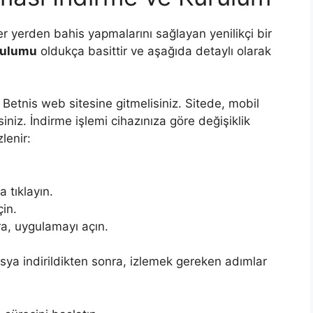
 her yerden bahis yapmalarını sağlayan yenilikçi bir
rulumu
oldukça basittir ve aşağıda detaylı olarak
 Betnis web sitesine gitmelisiniz. Sitede, mobil
iniz. İndirme işlemi cihazınıza göre değişiklik
lenir:
 tıklayın.
in.
a, uygulamayı açın.
sya indirildikten sonra, izlemek gereken adımlar