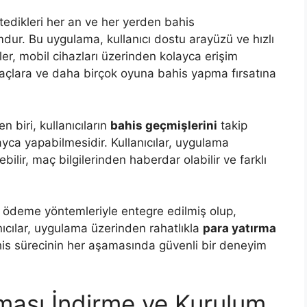
 istedikleri her an ve her yerden bahis
dur. Bu uygulama, kullanıcı dostu arayüzü ve hızlı
ler, mobil cihazları üzerinden kolayca erişim
maçlara ve daha birçok oyuna bahis yapma fırsatına
 biri, kullanıcıların
bahis geçmişlerini
takip
yca yapabilmesidir. Kullanıcılar, uygulama
bilir, maç bilgilerinden haberdar olabilir ve farklı
i ödeme yöntemleriyle entegre edilmiş olup,
lanıcılar, uygulama üzerinden rahatlıkla
para yatırma
ahis sürecinin her aşamasında güvenli bir deneyim
ması İndirme ve Kurulum