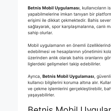
Betnis Mobil Uygulaması
, kullanıcıların
yapabilmelerine imkan tanıyan bir platform
erişimi ile dikkat çekmektedir. Bahis sever
sağlayarak, spor karşılaşmalarına, canlı 
sahip olurlar.
Mobil uygulamanın en önemli özelliklerinden
edebilmesi ve hesaplarının yönetimini kola
üzerinden anlık olarak bahis oranlarını göre
liglerdeki gelişmeleri takip edebilirler.
Ayrıca,
Betnis Mobil Uygulaması
, güvenl
kullanıcı bilgilerini koruma altına alır. Kul
ve çekme işlemlerini gerçekleştirebilir, b
yaşayabilirler.
Betnis Mobil Uygula