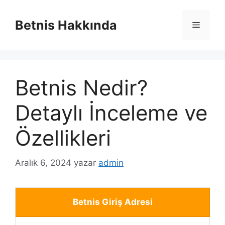
İçeriğe
atla
Betnis Hakkında
Menü
Betnis Nedir?
Detaylı İnceleme ve
Özellikleri
Aralık 6, 2024
yazar
admin
Betnis Giriş Adresi