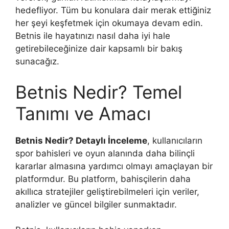
hedefliyor. Tüm bu konulara dair merak ettiğiniz
her şeyi keşfetmek için okumaya devam edin.
Betnis ile hayatınızı nasıl daha iyi hale
getirebileceğinize dair kapsamlı bir bakış
sunacağız.
Betnis Nedir? Temel
Tanımı ve Amacı
Betnis Nedir? Detaylı İnceleme
, kullanıcıların
spor bahisleri ve oyun alanında daha bilinçli
kararlar almasına yardımcı olmayı amaçlayan bir
platformdur. Bu platform, bahisçilerin daha
akıllıca stratejiler geliştirebilmeleri için veriler,
analizler ve güncel bilgiler sunmaktadır.