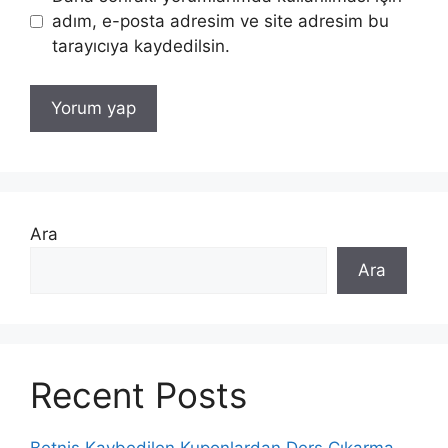
adım, e-posta adresim ve site adresim bu
tarayıcıya kaydedilsin.
Ara
Ara
Recent Posts
Betnis Kaybedilen Kuponlardan Ders Çıkarma