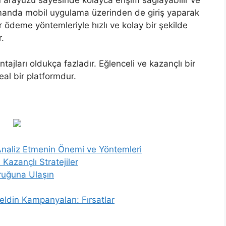
tu arayüzü sayesinde kolayca erişim sağlayabilir ve
 zamanda mobil uygulama üzerinden de giriş yaparak
r ödeme yöntemleriyle hızlı ve kolay bir şekilde
.
tajları oldukça fazladır. Eğlenceli ve kazançlı bir
al bir platformdur.
Analiz Etmenin Önemi ve Yöntemleri
 Kazançlı Stratejiler
ruğuna Ulaşın
ldin Kampanyaları: Fırsatlar