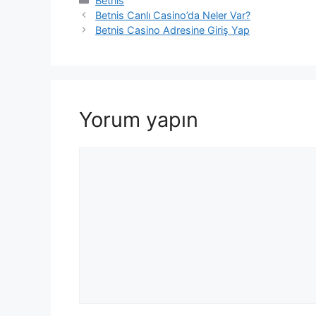
Betnis
Betnis Canlı Casino’da Neler Var?
Betnis Casino Adresine Giriş Yap
Yorum yapın
Yorum