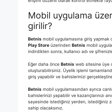
erişimi düzenli olarak kontrol etmekte fay
Mobil uygulama üzeri
girilir?
Betnis
mobil uygulamasına giriş yapmak o
Play Store
üzerinden
Betnis
mobil uygula
indirdikten sonra, kullanıcı adı ve şifrenizl
Eğer daha önce
Betnis
web sitesine üye 
oluşturabilirsiniz. Üyelik işlemi tamamla
giriş yapabilir ve bahislerinizi gerçekleştire
Betnis
mobil uygulamasından ayrıca canlı m
bahislerinizi yapabilir ve kazançlarınızı a
sayesinde istediğiniz yerden, istediğini
sahip olacaksınız.