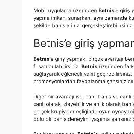
Mobil uygulama üzerinden
Betnis
‘e giri
yapma imkanı sunarken, aynı zamanda kull
şekilde bahislerinizi gerçekleştirebilirsiniz.
Betnis’e giriş yapman
Betnis
‘e giriş yapmak, birçok avantajı ber
fırsatı bulabilirsiniz.
Betnis
üzerinden farkl
sağlayarak eğlenceli vakit geçirebilirsiniz
promosyonlardan faydalanma şansınız olu
Diğer bir avantajı ise, canlı bahis ve canlı
canlı olarak izleyebilir ve anlık olarak bah
gerçek krupiyeler eşliğinde oyun oynayabi
dolu bir bahis deneyimi yaşama şansınız o