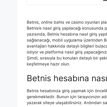
Betnis, online bahis ve casino oyunları pl
Betnis’e nasıl giriş yapılacağı konusunda p
yazısında, Betnis hesabına nasıl giriş yapı
sağlanacağı, mobil uygulama üzerinden Betn
avantajları hakkında detaylı bilgileri bula
istiyor ve platforma nasıl giriş yapacağın
Şimdi, sırasıyla bu konuları detaylı bir şek
keşfetmeye hazır olun.
Betnis hesabına nasıl 
Betnis hesabınıza giriş yapmak için öncel
gerekmektedir. Bunun için tarayıcınızın a
yazarak siteye ulaşabilirsiniz. Ardından 