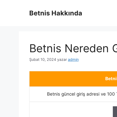
İçeriğe
atla
Betnis Hakkında
Betnis Nereden Gi
Şubat 10, 2024
yazar
admin
Betni
Betnis güncel giriş adresi ve 1