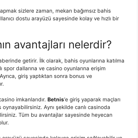
ş yapmak sizlere zaman, mekan bağımsız bahis
anıcı dostu arayüzü sayesinde kolay ve hızlı bir
ın avantajları nelerdir?
aberinde getirir. İlk olarak, bahis oyunlarına katılma
ı spor dallarına ve casino oyunlarına erişim
. Ayrıca, giriş yaptıktan sonra bonus ve
r.
 casino imkanlarıdır.
Betnis
‘e giriş yaparak maçları
is oynayabilirsiniz. Aynı şekilde canlı casinoda
lirsiniz. Tüm bu avantajlar sayesinde heyecan
lur.