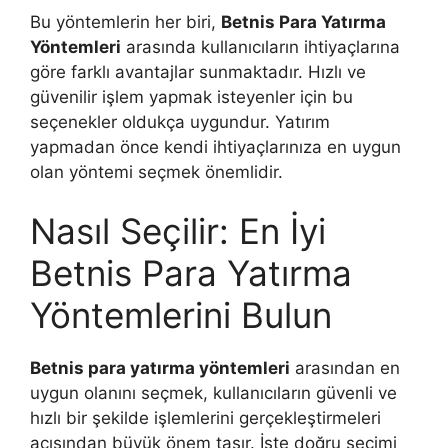
Bu yöntemlerin her biri,
Betnis Para Yatırma
Yöntemleri
arasında kullanıcıların ihtiyaçlarına
göre farklı avantajlar sunmaktadır. Hızlı ve
güvenilir işlem yapmak isteyenler için bu
seçenekler oldukça uygundur. Yatırım
yapmadan önce kendi ihtiyaçlarınıza en uygun
olan yöntemi seçmek önemlidir.
Nasıl Seçilir: En İyi
Betnis Para Yatırma
Yöntemlerini Bulun
Betnis para yatırma yöntemleri
arasından en
uygun olanını seçmek, kullanıcıların güvenli ve
hızlı bir şekilde işlemlerini gerçekleştirmeleri
açısından büyük önem taşır. İşte doğru seçimi