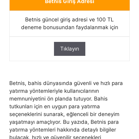
Betnis Giriş Adresi
Betnis güncel giriş adresi ve 100 TL
deneme bonusundan faydalanmak için
Tıklayın
Betnis, bahis dünyasında güvenli ve hızlı para
yatırma yöntemleriyle kullanıcılarının
memnuniyetini ön planda tutuyor. Bahis
tutkunları için en uygun para yatırma
seçeneklerini sunarak, eğlenceli bir deneyim
yaşatmayı amaçlıyor. Bu yazıda, Betnis para
yatırma yöntemleri hakkında detaylı bilgiler
bulacak, hızlı ve güvenilir seçenekleri