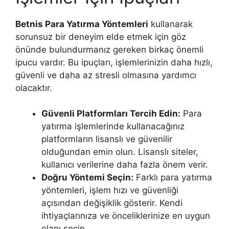
Betnis Para Yatırma Yöntemleri
kullanarak
sorunsuz bir deneyim elde etmek için göz
önünde bulundurmanız gereken birkaç önemli
ipucu vardır. Bu ipuçları, işlemlerinizin daha hızlı,
güvenli ve daha az stresli olmasına yardımcı
olacaktır.
Güvenli Platformları Tercih Edin:
Para
yatırma işlemlerinde kullanacağınız
platformların lisanslı ve güvenilir
olduğundan emin olun. Lisanslı siteler,
kullanıcı verilerine daha fazla önem verir.
Doğru Yöntemi Seçin:
Farklı para yatırma
yöntemleri, işlem hızı ve güvenliği
açısından değişiklik gösterir. Kendi
ihtiyaçlarınıza ve önceliklerinize en uygun
olanı seçin.