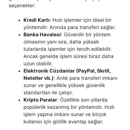
seçenekler:
Kredi Kartı
: Hızlı işlemler için ideal bir
yöntemdir. Anında para transferi sağlar.
Banka Havalesi
: Güvenilir bir yöntem
olmasının yanı sıra, daha yüksek
tutarlarda işlemler için tercih edilebilir.
Ancak genelde işlem süresi biraz daha
uzun olabilir.
Elektronik Cüzdanlar (PayPal, Skrill,
Neteller vb.)
: Anlık para transferi imkanı
sunar ve genellikle yüksek güvenlik
standartları ile çalışır.
Kripto Paralar
: Özellikle son yıllarda
popülerlik kazanmış bir yöntemdir. Hızlı
işlem yapma imkanı sunar ve birçok
kullanıcı için gizlilik avantajı sağlar.