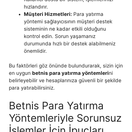
hızlandırır.
Müşteri Hizmetleri:
Para yatırma
yöntemi sağlayıcısının müşteri destek
sisteminin ne kadar etkili olduğunu
kontrol edin. Sorun yaşamanız
durumunda hızlı bir destek alabilmeniz
önemlidir.
Bu faktörleri göz önünde bulundurarak, sizin için
en uygun
betnis para yatırma yöntemleri
ni
belirleyebilir ve hesaplarınıza güvenli bir şekilde
para yatırabilirsiniz.
Betnis Para Yatırma
Yöntemleriyle Sorunsuz
İşlemler İçin İpuçları