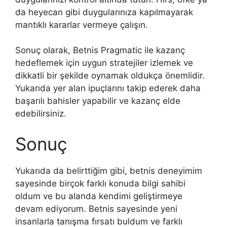
da heyecan gibi duygularınıza kapılmayarak
mantıklı kararlar vermeye çalışın.
Sonuç olarak, Betnis Pragmatic ile kazanç
hedeflemek için uygun stratejiler izlemek ve
dikkatli bir şekilde oynamak oldukça önemlidir.
Yukarıda yer alan ipuçlarını takip ederek daha
başarılı bahisler yapabilir ve kazanç elde
edebilirsiniz.
Sonuç
Yukarıda da belirttiğim gibi, betnis deneyimim
sayesinde birçok farklı konuda bilgi sahibi
oldum ve bu alanda kendimi geliştirmeye
devam ediyorum. Betnis sayesinde yeni
insanlarla tanışma fırsatı buldum ve farklı