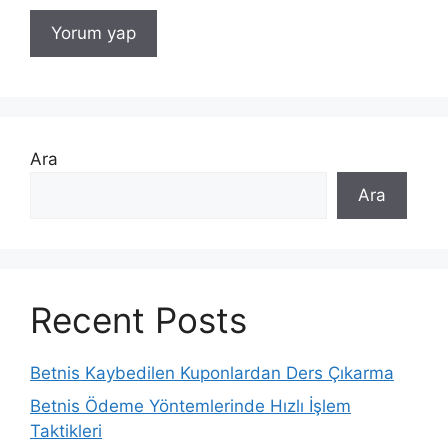
Ara
Ara
Recent Posts
Betnis Kaybedilen Kuponlardan Ders Çıkarma
Betnis Ödeme Yöntemlerinde Hızlı İşlem
Taktikleri