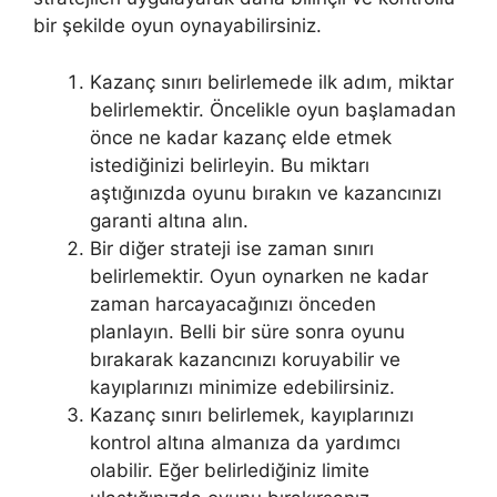
bir şekilde oyun oynayabilirsiniz.
Kazanç sınırı belirlemede ilk adım, miktar
belirlemektir. Öncelikle oyun başlamadan
önce ne kadar kazanç elde etmek
istediğinizi belirleyin. Bu miktarı
aştığınızda oyunu bırakın ve kazancınızı
garanti altına alın.
Bir diğer strateji ise zaman sınırı
belirlemektir. Oyun oynarken ne kadar
zaman harcayacağınızı önceden
planlayın. Belli bir süre sonra oyunu
bırakarak kazancınızı koruyabilir ve
kayıplarınızı minimize edebilirsiniz.
Kazanç sınırı belirlemek, kayıplarınızı
kontrol altına almanıza da yardımcı
olabilir. Eğer belirlediğiniz limite