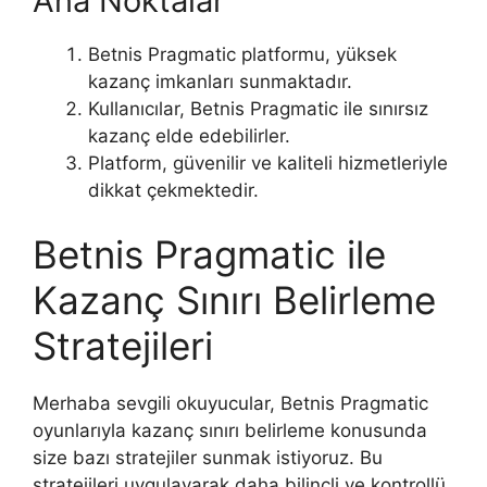
Ana Noktalar
Betnis Pragmatic platformu, yüksek
kazanç imkanları sunmaktadır.
Kullanıcılar, Betnis Pragmatic ile sınırsız
kazanç elde edebilirler.
Platform, güvenilir ve kaliteli hizmetleriyle
dikkat çekmektedir.
Betnis Pragmatic ile
Kazanç Sınırı Belirleme
Stratejileri
Merhaba sevgili okuyucular, Betnis Pragmatic
oyunlarıyla kazanç sınırı belirleme konusunda
size bazı stratejiler sunmak istiyoruz. Bu
stratejileri uygulayarak daha bilinçli ve kontrollü