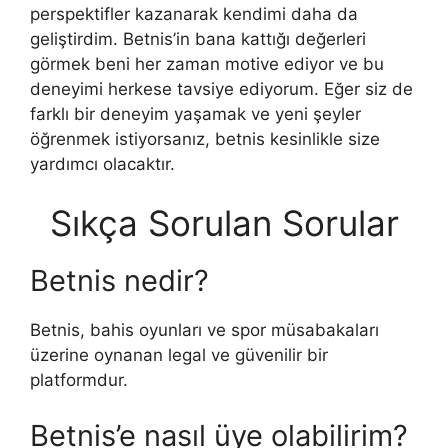
perspektifler kazanarak kendimi daha da
geliştirdim. Betnis’in bana kattığı değerleri
görmek beni her zaman motive ediyor ve bu
deneyimi herkese tavsiye ediyorum. Eğer siz de
farklı bir deneyim yaşamak ve yeni şeyler
öğrenmek istiyorsanız, betnis kesinlikle size
yardımcı olacaktır.
Sıkça Sorulan Sorular
Betnis nedir?
Betnis, bahis oyunları ve spor müsabakaları
üzerine oynanan legal ve güvenilir bir
platformdur.
Betnis’e nasıl üye olabilirim?