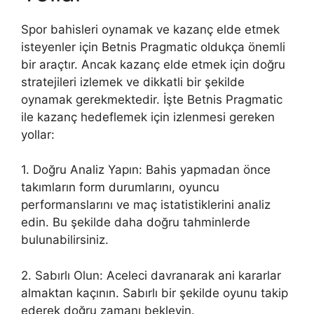
Spor bahisleri oynamak ve kazanç elde etmek
isteyenler için Betnis Pragmatic oldukça önemli
bir araçtır. Ancak kazanç elde etmek için doğru
stratejileri izlemek ve dikkatli bir şekilde
oynamak gerekmektedir. İşte Betnis Pragmatic
ile kazanç hedeflemek için izlenmesi gereken
yollar:
1. Doğru Analiz Yapın: Bahis yapmadan önce
takımların form durumlarını, oyuncu
performanslarını ve maç istatistiklerini analiz
edin. Bu şekilde daha doğru tahminlerde
bulunabilirsiniz.
2. Sabırlı Olun: Aceleci davranarak ani kararlar
almaktan kaçının. Sabırlı bir şekilde oyunu takip
ederek doğru zamanı bekleyin.