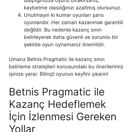
ulaştığınızda oyunu bırakırsanız,
kaybetme olasılığınızı azaltmış olursunuz.
Unutmayın ki kumar oyunları şans
oyunlarıdır. Her zaman kazanmak garantili
değildir. Bu nedenle kazanç sınırı
belirleyerek daha güvenli ve sorumlu bir
şekilde oyun oynamanız önemlidir.
Umarız Betnis Pragmatic ile kazanç sınırı
belirleme stratejileri konusundaki bu önerilerimiz
işinize yarar. Bilinçli oyunun keyfini çıkarın!
Betnis Pragmatic ile
Kazanç Hedeflemek
İçin İzlenmesi Gereken
Yollar