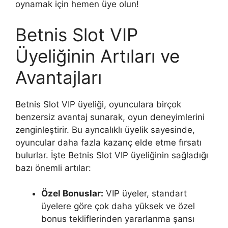
oynamak için hemen üye olun!
Betnis Slot VIP
Üyeliğinin Artıları ve
Avantajları
Betnis Slot VIP üyeliği, oyunculara birçok
benzersiz avantaj sunarak, oyun deneyimlerini
zenginleştirir. Bu ayrıcalıklı üyelik sayesinde,
oyuncular daha fazla kazanç elde etme fırsatı
bulurlar. İşte Betnis Slot VIP üyeliğinin sağladığı
bazı önemli artılar:
Özel Bonuslar:
VIP üyeler, standart
üyelere göre çok daha yüksek ve özel
bonus tekliflerinden yararlanma şansı