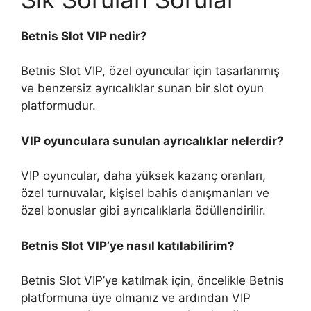
Betnis Slot VIP nedir?
Betnis Slot VIP, özel oyuncular için tasarlanmış
ve benzersiz ayrıcalıklar sunan bir slot oyun
platformudur.
VIP oyunculara sunulan ayrıcalıklar nelerdir?
VIP oyuncular, daha yüksek kazanç oranları,
özel turnuvalar, kişisel bahis danışmanları ve
özel bonuslar gibi ayrıcalıklarla ödüllendirilir.
Betnis Slot VIP’ye nasıl katılabilirim?
Betnis Slot VIP’ye katılmak için, öncelikle Betnis
platformuna üye olmanız ve ardından VIP