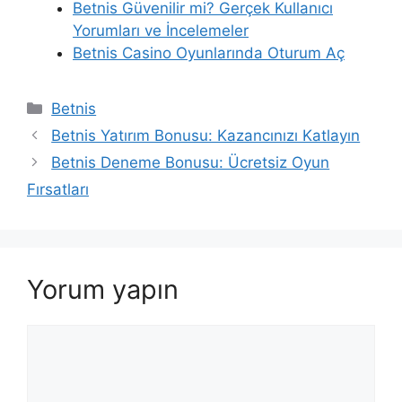
Betnis Güvenilir mi? Gerçek Kullanıcı
Yorumları ve İncelemeler
Betnis Casino Oyunlarında Oturum Aç
Kategoriler
Betnis
Betnis Yatırım Bonusu: Kazancınızı Katlayın
Betnis Deneme Bonusu: Ücretsiz Oyun
Fırsatları
Yorum yapın
Yorum