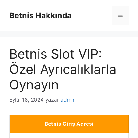
İçeriğe
atla
Betnis Hakkında
Menü
Betnis Slot VIP:
Özel Ayrıcalıklarla
Oynayın
Eylül 18, 2024
yazar
admin
Betnis Giriş Adresi