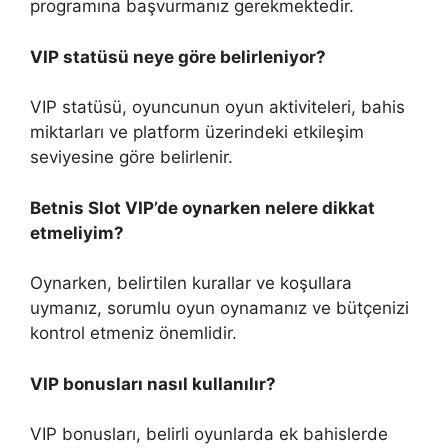
programına başvurmanız gerekmektedir.
VIP statüsü neye göre belirleniyor?
VIP statüsü, oyuncunun oyun aktiviteleri, bahis
miktarları ve platform üzerindeki etkileşim
seviyesine göre belirlenir.
Betnis Slot VIP’de oynarken nelere dikkat
etmeliyim?
Oynarken, belirtilen kurallar ve koşullara
uymanız, sorumlu oyun oynamanız ve bütçenizi
kontrol etmeniz önemlidir.
VIP bonusları nasıl kullanılır?
VIP bonusları, belirli oyunlarda ek bahislerde