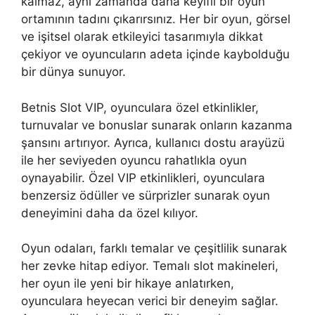
kalmaz, aynı zamanda daha keyifli bir oyun
ortamının tadını çıkarırsınız. Her bir oyun, görsel
ve işitsel olarak etkileyici tasarımıyla dikkat
çekiyor ve oyuncuların adeta içinde kaybolduğu
bir dünya sunuyor.
Betnis Slot VIP, oyunculara özel etkinlikler,
turnuvalar ve bonuslar sunarak onların kazanma
şansını artırıyor. Ayrıca, kullanıcı dostu arayüzü
ile her seviyeden oyuncu rahatlıkla oyun
oynayabilir. Özel VIP etkinlikleri, oyunculara
benzersiz ödüller ve sürprizler sunarak oyun
deneyimini daha da özel kılıyor.
Oyun odaları, farklı temalar ve çeşitlilik sunarak
her zevke hitap ediyor. Temalı slot makineleri,
her oyun ile yeni bir hikaye anlatırken,
oyunculara heyecan verici bir deneyim sağlar.