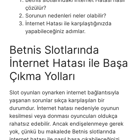
çözülür?
Sorunun nedenleri neler olabilir?
İnternet Hatası ile karşılaştığınızda
yapabileceğiniz adımlar.
Betnis Slotlarında
İnternet Hatası ile Başa
Çıkma Yolları
Slot oyunları oynarken internet bağlantısıyla
yaşanan sorunlar sıkça karşılaşılan bir
durumdur. İnternet hatası nedeniyle oyunun
kesilmesi veya donması oyuncuları oldukça
rahatsız edebilir. Ancak endişelenmeye gerek
yok, çünkü bu makalede Betnis slotlarında
internet hatası ile nasıl başa çıkabileceğinizi