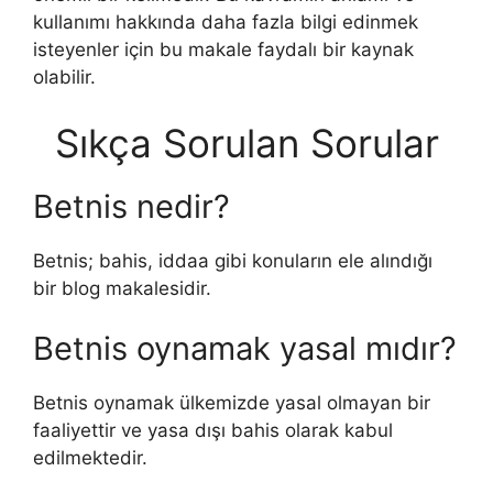
kullanımı hakkında daha fazla bilgi edinmek
isteyenler için bu makale faydalı bir kaynak
olabilir.
Sıkça Sorulan Sorular
Betnis nedir?
Betnis; bahis, iddaa gibi konuların ele alındığı
bir blog makalesidir.
Betnis oynamak yasal mıdır?
Betnis oynamak ülkemizde yasal olmayan bir
faaliyettir ve yasa dışı bahis olarak kabul
edilmektedir.