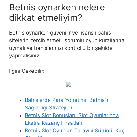
Betnis oynarken nelere
dikkat etmeliyim?
Betnis oynarken güvenilir ve lisanslı bahis
sitelerini tercih etmeli, sorumlu oyun kurallarına
uymalı ve bahislerinizi kontrollü bir şekilde
yapmalısınız.
İlgini Çekebilir:
Bahislerde Para Yönetimi: Betnis’in
Sağladığı Stratejiler
Betnis Slot Bonusları: Slot Oyunlarında
Ekstra Kazanç Fırsatları
Betnis Slot Oyunları Tarayıcı Sürümü Kaç