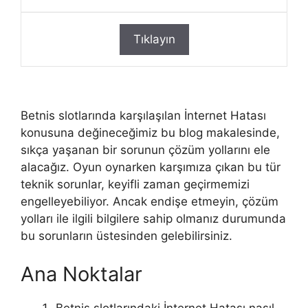
Tıklayın
Betnis slotlarında karşılaşılan İnternet Hatası
konusuna değineceğimiz bu blog makalesinde,
sıkça yaşanan bir sorunun çözüm yollarını ele
alacağız. Oyun oynarken karşımıza çıkan bu tür
teknik sorunlar, keyifli zaman geçirmemizi
engelleyebiliyor. Ancak endişe etmeyin, çözüm
yolları ile ilgili bilgilere sahip olmanız durumunda
bu sorunların üstesinden gelebilirsiniz.
Ana Noktalar
Betnis slotlarındaki İnternet Hatası nasıl