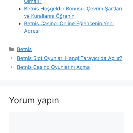
Olmalı?
Betnis Hoşgeldin Bonusu: Çevrim Şartları
ve Kurallarını Öğrenin
Betnis Casino: Online Eğlencenin Yeni
Adresi
Kategoriler
Betnis
Betnis Slot Oyunları Hangi Tarayıcı da Açılır?
Betnis Casino Oyunlarını Açma
Yorum yapın
Yorum