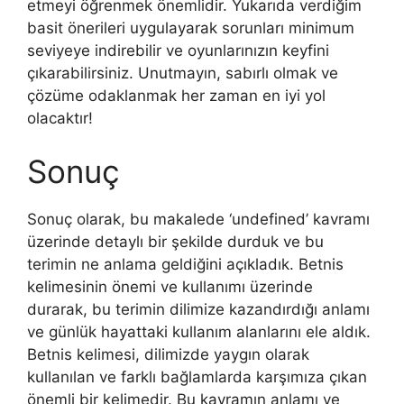
etmeyi öğrenmek önemlidir. Yukarıda verdiğim
basit önerileri uygulayarak sorunları minimum
seviyeye indirebilir ve oyunlarınızın keyfini
çıkarabilirsiniz. Unutmayın, sabırlı olmak ve
çözüme odaklanmak her zaman en iyi yol
olacaktır!
Sonuç
Sonuç olarak, bu makalede ‘undefined’ kavramı
üzerinde detaylı bir şekilde durduk ve bu
terimin ne anlama geldiğini açıkladık. Betnis
kelimesinin önemi ve kullanımı üzerinde
durarak, bu terimin dilimize kazandırdığı anlamı
ve günlük hayattaki kullanım alanlarını ele aldık.
Betnis kelimesi, dilimizde yaygın olarak
kullanılan ve farklı bağlamlarda karşımıza çıkan
önemli bir kelimedir. Bu kavramın anlamı ve