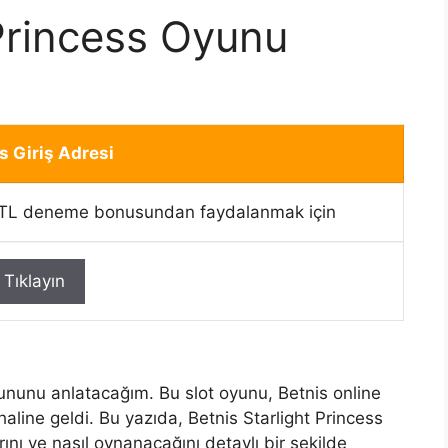
 Princess Oyunu
s Giriş Adresi
00 TL deneme bonusundan faydalanmak için
Tıklayın
yununu anlatacağım. Bu slot oyunu, Betnis online
line geldi. Bu yazıda, Betnis Starlight Princess
ını ve nasıl oynanacağını detaylı bir şekilde