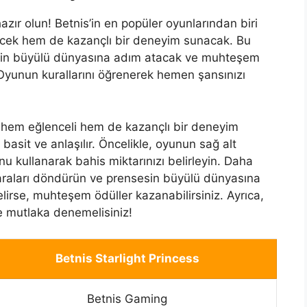
azır olun! Betnis’in en popüler oyunlarından biri
recek hem de kazançlı bir deneyim sunacak. Bu
sesin büyülü dünyasına adım atacak ve muhteşem
Oyunun kurallarını öğrenerek hemen şansınızı
 hem eğlenceli hem de kazançlı bir deneyim
basit ve anlaşılır. Öncelikle, oyunun sağ alt
u kullanarak bahis miktarınızı belirleyin. Daha
araları döndürün ve prensesin büyülü dünyasına
lirse, muhteşem ödüller kazanabilirsiniz. Ayrıca,
de mutlaka denemelisiniz!
Betnis Starlight Princess
Betnis Gaming