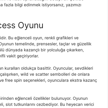
 fazla bilgi edinmek istiyorsanız, yazımızı
ncess Oyunu
dir. Bu eğlenceli oyun, renkli grafikleri ve
. Oyunun temelinde, prensesler, taçlar ve güzellik
lü dünyada kazançlı bir yolculuğa çıkarken,
li vakit geçiriyorlar.
n kuralları oldukça basittir. Oyuncular, sevdikleri
alışırken, wild ve scatter sembolleri de onlara
 ve free spin seçenekleri, oyunculara ekstra kazanç
irinden eğlenceli özellikler bulunuyor. Oyunun
i, slot tutkunlarını cezbediyor. Bu heyecan verici