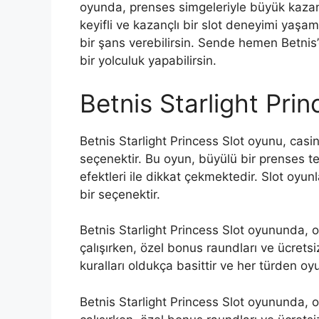
oyunda, prenses simgeleriyle büyük kazan
keyifli ve kazançlı bir slot deneyimi yaşa
bir şans verebilirsin. Sende hemen Betnis
bir yolculuk yapabilirsin.
Betnis Starlight Prin
Betnis Starlight Princess Slot oyunu, casin
seçenektir. Bu oyun, büyülü bir prenses tem
efektleri ile dikkat çekmektedir. Slot oyunl
bir seçenektir.
Betnis Starlight Princess Slot oyununda, 
çalışırken, özel bonus raundları ve ücret
kuralları oldukça basittir ve her türden o
Betnis Starlight Princess Slot oyununda, 