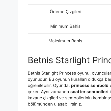
Ödeme Çizgileri
Minimum Bahis
Maksimum Bahis
Betnis Starlight Prin
Betnis Starlight Princess oyunu, oyuncular
oyunudur. Bu oyunun kuralları oldukça basi
öğrenilebilir. Oyunda,
princess sembolü
e
çeker. Aynı zamanda
scatter sembolleri
i
kazanç çizgileri ve sembollerinin kombinas
bölümünden ulaşabilirsiniz.