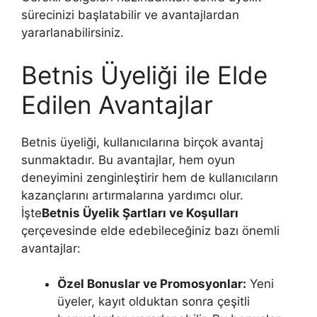
sürecinizi başlatabilir ve avantajlardan
yararlanabilirsiniz.
Betnis Üyeliği ile Elde
Edilen Avantajlar
Betnis üyeliği, kullanıcılarına birçok avantaj
sunmaktadır. Bu avantajlar, hem oyun
deneyimini zenginleştirir hem de kullanıcıların
kazançlarını artırmalarına yardımcı olur.
İşte
Betnis Üyelik Şartları ve Koşulları
çerçevesinde elde edebileceğiniz bazı önemli
avantajlar:
Özel Bonuslar ve Promosyonlar:
Yeni
üyeler, kayıt olduktan sonra çeşitli