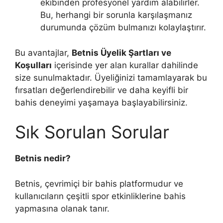
ekibinden profesyonel yardım alabilirler.
Bu, herhangi bir sorunla karşılaşmanız
durumunda çözüm bulmanızı kolaylaştırır.
Bu avantajlar,
Betnis Üyelik Şartları ve
Koşulları
içerisinde yer alan kurallar dahilinde
size sunulmaktadır. Üyeliğinizi tamamlayarak bu
fırsatları değerlendirebilir ve daha keyifli bir
bahis deneyimi yaşamaya başlayabilirsiniz.
Sık Sorulan Sorular
Betnis nedir?
Betnis, çevrimiçi bir bahis platformudur ve
kullanıcıların çeşitli spor etkinliklerine bahis
yapmasına olanak tanır.