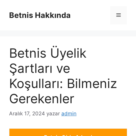
İçeriğe
atla
Betnis Hakkında
Menü
Betnis Üyelik
Şartları ve
Koşulları: Bilmeniz
Gerekenler
Aralık 17, 2024
yazar
admin