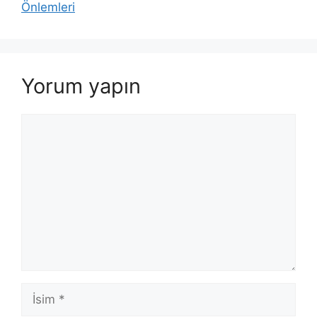
Önlemleri
Yorum yapın
Yorum
İsim