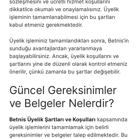
sözleşmesini ve ücretli hizmet koşullarını
dikkatlice okumalı ve onaylamalısınız. Üyelik
işleminin tamamlanabilmesi için bu şartları
kabul etmeniz gerekmektedir.
Üyelik işleminiz tamamlandıktan sonra, Betnis’in
sunduğu avantajlardan yararlanmaya
başlayabilirsiniz. Ancak, üyelik koşullarını ve
şartlarını yine de düzenli olarak kontrol etmeniz
önerilir, çünkü zamanla bu şartlar değişebilir.
Güncel Gereksinimler
ve Belgeler Nelerdir?
Betnis Üyelik Şartları ve Koşulları
kapsamında
üyelik işlemlerini tamamlamak için belirli
gereksinimler ve belgeler talep edilmektedir. Bu