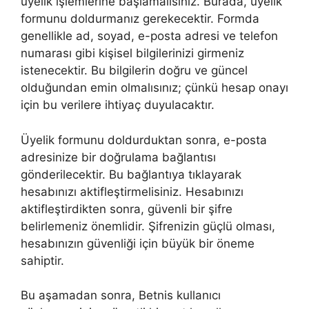
üyelik işlemlerine başlamalısınız. Burada, üyelik
formunu doldurmanız gerekecektir. Formda
genellikle ad, soyad, e-posta adresi ve telefon
numarası gibi kişisel bilgilerinizi girmeniz
istenecektir. Bu bilgilerin doğru ve güncel
olduğundan emin olmalısınız; çünkü hesap onayı
için bu verilere ihtiyaç duyulacaktır.
Üyelik formunu doldurduktan sonra, e-posta
adresinize bir doğrulama bağlantısı
gönderilecektir. Bu bağlantıya tıklayarak
hesabınızı aktifleştirmelisiniz. Hesabınızı
aktifleştirdikten sonra, güvenli bir şifre
belirlemeniz önemlidir. Şifrenizin güçlü olması,
hesabınızın güvenliği için büyük bir öneme
sahiptir.
Bu aşamadan sonra, Betnis kullanıcı