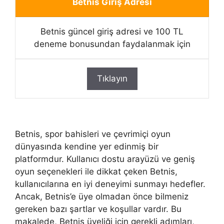
Betnis Giriş Adresi
Betnis güncel giriş adresi ve 100 TL
deneme bonusundan faydalanmak için
Tıklayın
Betnis, spor bahisleri ve çevrimiçi oyun
dünyasında kendine yer edinmiş bir
platformdur. Kullanıcı dostu arayüzü ve geniş
oyun seçenekleri ile dikkat çeken Betnis,
kullanıcılarına en iyi deneyimi sunmayı hedefler.
Ancak, Betnis’e üye olmadan önce bilmeniz
gereken bazı şartlar ve koşullar vardır. Bu
makalede, Betnis üyeliği için gerekli adımları,