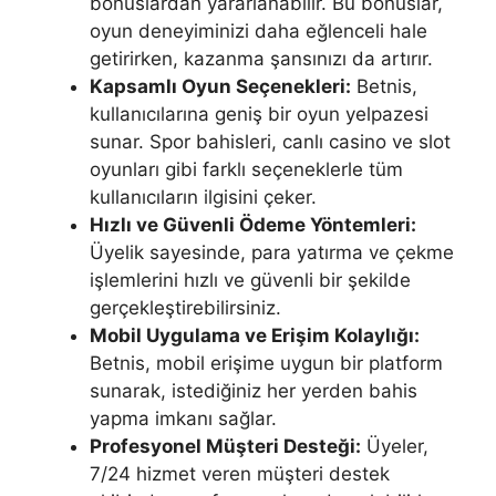
bonuslardan yararlanabilir. Bu bonuslar,
oyun deneyiminizi daha eğlenceli hale
getirirken, kazanma şansınızı da artırır.
Kapsamlı Oyun Seçenekleri:
Betnis,
kullanıcılarına geniş bir oyun yelpazesi
sunar. Spor bahisleri, canlı casino ve slot
oyunları gibi farklı seçeneklerle tüm
kullanıcıların ilgisini çeker.
Hızlı ve Güvenli Ödeme Yöntemleri:
Üyelik sayesinde, para yatırma ve çekme
işlemlerini hızlı ve güvenli bir şekilde
gerçekleştirebilirsiniz.
Mobil Uygulama ve Erişim Kolaylığı:
Betnis, mobil erişime uygun bir platform
sunarak, istediğiniz her yerden bahis
yapma imkanı sağlar.
Profesyonel Müşteri Desteği:
Üyeler,
7/24 hizmet veren müşteri destek