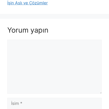
İşin Aslı ve Çözümler
Yorum yapın
Yorum
İsim