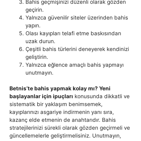
Bahis geçmişinizi düzenli olarak gözden
geçirin.
Yalnızca güvenilir siteler üzerinden bahis
yapın.
Olası kayıpları telafi etme baskısından
uzak durun.
Çeşitli bahis türlerini deneyerek kendinizi
geliştirin.
Yalnızca eğlence amaçlı bahis yapmayı
unutmayın.
Betnis’te bahis yapmak kolay mı? Yeni
başlayanlar için ipuçları
konusunda dikkatli ve
sistematik bir yaklaşım benimsemek,
kayıplarınızı asgariye indirmenin yanı sıra,
kazanç elde etmenin de anahtarıdır. Bahis
stratejilerinizi sürekli olarak gözden geçirmeli ve
güncellemelerle geliştirmelisiniz. Unutmayın,