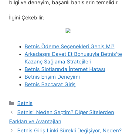
bilgi ve deneyim, başarılı bahislerin temelidir.
İlgini Çekebilir:
Betnis Ödeme Seçenekleri Geniş Mi?
Arkadaşını Davet Et Bonusuyla Betnis'te
Kazanç Sağlama Stratejileri
Betnis Slotlarında İnternet Hatası
Betnis Erişim Deneyimi
Betnis Baccarat Giriş
Kategoriler
Betnis
Betnis’i Neden Seçtim? Diğer Sitelerden
Farkları ve Avantajları
Betnis Giriş Linki Sürekli Değişiyor, Neden?