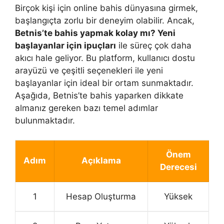
Birçok kişi için online bahis dünyasına girmek,
başlangıçta zorlu bir deneyim olabilir. Ancak,
Betnis’te bahis yapmak kolay mı? Yeni
başlayanlar için ipuçları
ile süreç çok daha
akıcı hale geliyor. Bu platform, kullanıcı dostu
arayüzü ve çeşitli seçenekleri ile yeni
başlayanlar için ideal bir ortam sunmaktadır.
Aşağıda, Betnis’te bahis yaparken dikkate
almanız gereken bazı temel adımlar
bulunmaktadır.
Önem
Adım
Açıklama
Derecesi
1
Hesap Oluşturma
Yüksek