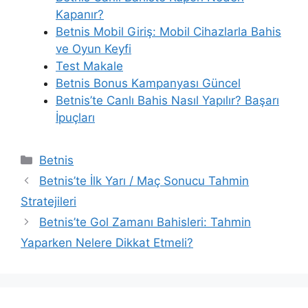
Kapanır?
Betnis Mobil Giriş: Mobil Cihazlarla Bahis
ve Oyun Keyfi
Test Makale
Betnis Bonus Kampanyası Güncel
Betnis’te Canlı Bahis Nasıl Yapılır? Başarı
İpuçları
Kategoriler
Betnis
Betnis’te İlk Yarı / Maç Sonucu Tahmin
Stratejileri
Betnis’te Gol Zamanı Bahisleri: Tahmin
Yaparken Nelere Dikkat Etmeli?