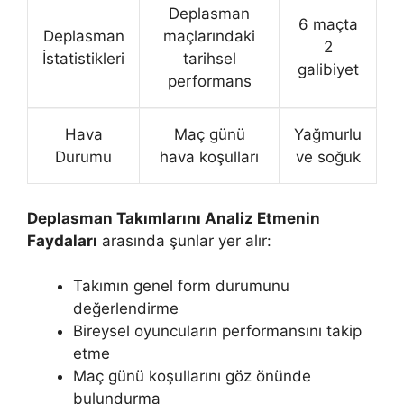
Deplasman
6 maçta
Deplasman
maçlarındaki
2
İstatistikleri
tarihsel
galibiyet
performans
Hava
Maç günü
Yağmurlu
Durumu
hava koşulları
ve soğuk
Deplasman Takımlarını Analiz Etmenin
Faydaları
arasında şunlar yer alır:
Takımın genel form durumunu
değerlendirme
Bireysel oyuncuların performansını takip
etme
Maç günü koşullarını göz önünde
bulundurma