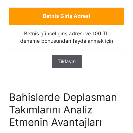
Betnis Giriş Adresi
Betnis güncel giriş adresi ve 100 TL
deneme bonusundan faydalanmak için
Tıklayın
Bahislerde Deplasman
Takımlarını Analiz
Etmenin Avantajları