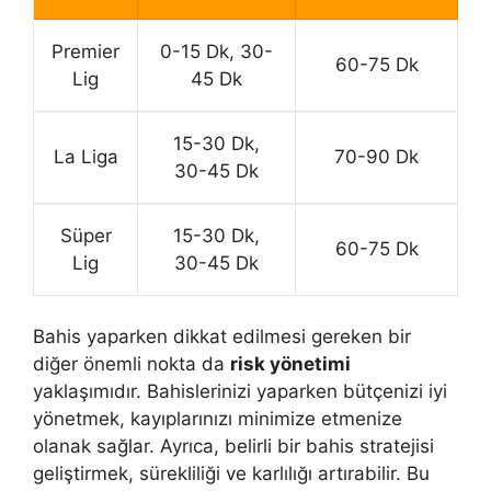
Premier
0-15 Dk, 30-
60-75 Dk
Lig
45 Dk
15-30 Dk,
La Liga
70-90 Dk
30-45 Dk
Süper
15-30 Dk,
60-75 Dk
Lig
30-45 Dk
Bahis yaparken dikkat edilmesi gereken bir
diğer önemli nokta da
risk yönetimi
yaklaşımıdır. Bahislerinizi yaparken bütçenizi iyi
yönetmek, kayıplarınızı minimize etmenize
olanak sağlar. Ayrıca, belirli bir bahis stratejisi
geliştirmek, sürekliliği ve karlılığı artırabilir. Bu