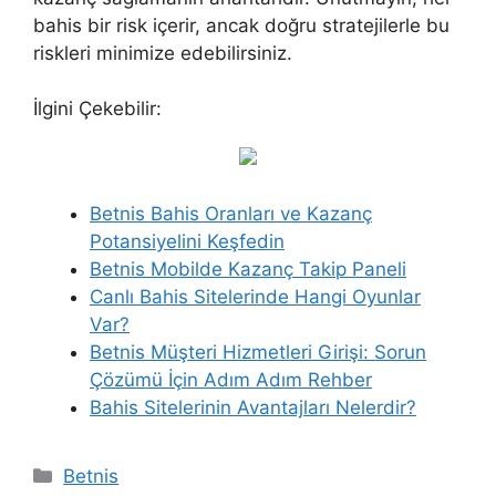
bahis bir risk içerir, ancak doğru stratejilerle bu
riskleri minimize edebilirsiniz.
İlgini Çekebilir:
Betnis Bahis Oranları ve Kazanç
Potansiyelini Keşfedin
Betnis Mobilde Kazanç Takip Paneli
Canlı Bahis Sitelerinde Hangi Oyunlar
Var?
Betnis Müşteri Hizmetleri Girişi: Sorun
Çözümü İçin Adım Adım Rehber
Bahis Sitelerinin Avantajları Nelerdir?
Kategoriler
Betnis