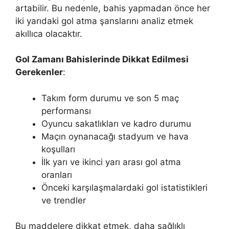
artabilir. Bu nedenle, bahis yapmadan önce her
iki yarıdaki gol atma şanslarını analiz etmek
akıllıca olacaktır.
Gol Zamanı Bahislerinde Dikkat Edilmesi
Gerekenler
:
Takım form durumu ve son 5 maç
performansı
Oyuncu sakatlıkları ve kadro durumu
Maçın oynanacağı stadyum ve hava
koşulları
İlk yarı ve ikinci yarı arası gol atma
oranları
Önceki karşılaşmalardaki gol istatistikleri
ve trendler
Bu maddelere dikkat etmek, daha sağlıklı