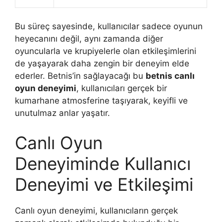
Bu süreç sayesinde, kullanıcılar sadece oyunun
heyecanını değil, aynı zamanda diğer
oyuncularla ve krupiyelerle olan etkileşimlerini
de yaşayarak daha zengin bir deneyim elde
ederler. Betnis’in sağlayacağı bu
betnis canlı
oyun deneyimi
, kullanıcıları gerçek bir
kumarhane atmosferine taşıyarak, keyifli ve
unutulmaz anlar yaşatır.
Canlı Oyun
Deneyiminde Kullanıcı
Deneyimi ve Etkileşimi
Canlı oyun deneyimi, kullanıcıların gerçek