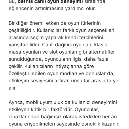
Bu,
betnis canlı oyun deneyimi
sırasında
eğlencenin artırılmasına yardımcı olur.
Bir diğer önemli etken de oyun türlerinin
çeşitliliğidir. Kullanıcılar farklı oyun seçenekleri
arasında seçim yaparak kendi tercihlerini
yansıtabilirler. Canlı dağıtıcı oyunları, klasik
masa oyunları ve slot oyunları gibi alternatifler
sunulduğunda, oyuncuların ilgisi daha fazla
çekilir. Kullanıcıların ihtiyaçlarına göre
özelleştirilebilen oyun modları ve bonuslar da,
etkileşim seviyesini artıran unsurlar arasında yer
alır.
Ayrıca, mobil uyumluluk da kullanıcı deneyimini
etkileyen kritik bir faktördür. Oyuncular,
cihazlarından bağımsız olarak istedikleri her an
oyuna erişebilmeleri sayesinde esneklik kazanır.