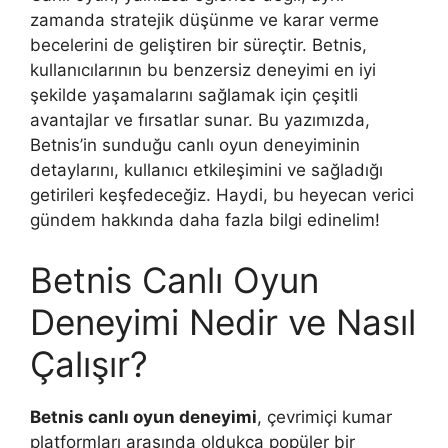
zamanda stratejik düşünme ve karar verme
becelerini de geliştiren bir süreçtir. Betnis,
kullanıcılarının bu benzersiz deneyimi en iyi
şekilde yaşamalarını sağlamak için çeşitli
avantajlar ve fırsatlar sunar. Bu yazımızda,
Betnis’in sunduğu canlı oyun deneyiminin
detaylarını, kullanıcı etkileşimini ve sağladığı
getirileri keşfedeceğiz. Haydi, bu heyecan verici
gündem hakkında daha fazla bilgi edinelim!
Betnis Canlı Oyun
Deneyimi Nedir ve Nasıl
Çalışır?
Betnis canlı oyun deneyimi
, çevrimiçi kumar
platformları arasında oldukça popüler bir