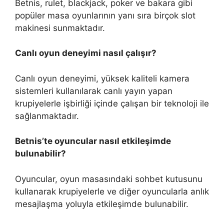
Betnis, rulet, blackjack, poker ve bakara gibi
popüler masa oyunlarının yanı sıra birçok slot
makinesi sunmaktadır.
Canlı oyun deneyimi nasıl çalışır?
Canlı oyun deneyimi, yüksek kaliteli kamera
sistemleri kullanılarak canlı yayın yapan
krupiyelerle işbirliği içinde çalışan bir teknoloji ile
sağlanmaktadır.
Betnis’te oyuncular nasıl etkileşimde
bulunabilir?
Oyuncular, oyun masasındaki sohbet kutusunu
kullanarak krupiyelerle ve diğer oyuncularla anlık
mesajlaşma yoluyla etkileşimde bulunabilir.