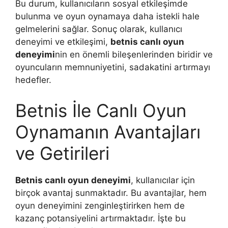
Bu durum, kullanıcıların sosyal etkileşimde
bulunma ve oyun oynamaya daha istekli hale
gelmelerini sağlar. Sonuç olarak, kullanıcı
deneyimi ve etkileşimi,
betnis canlı oyun
deneyimi
nin en önemli bileşenlerinden biridir ve
oyuncuların memnuniyetini, sadakatini artırmayı
hedefler.
Betnis İle Canlı Oyun
Oynamanın Avantajları
ve Getirileri
Betnis canlı oyun deneyimi
, kullanıcılar için
birçok avantaj sunmaktadır. Bu avantajlar, hem
oyun deneyimini zenginleştirirken hem de
kazanç potansiyelini artırmaktadır. İşte bu