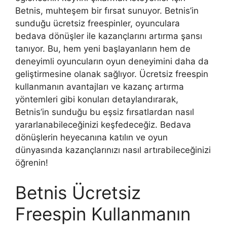
Betnis, muhteşem bir fırsat sunuyor. Betnis’in
sunduğu ücretsiz freespinler, oyunculara
bedava dönüşler ile kazançlarını artırma şansı
tanıyor. Bu, hem yeni başlayanların hem de
deneyimli oyuncuların oyun deneyimini daha da
geliştirmesine olanak sağlıyor. Ücretsiz freespin
kullanmanın avantajları ve kazanç artırma
yöntemleri gibi konuları detaylandırarak,
Betnis’in sunduğu bu eşsiz fırsatlardan nasıl
yararlanabileceğinizi keşfedeceğiz. Bedava
dönüşlerin heyecanına katılın ve oyun
dünyasında kazançlarınızı nasıl artırabileceğinizi
öğrenin!
Betnis Ücretsiz
Freespin Kullanmanın