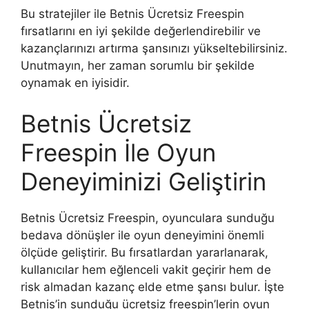
Bu stratejiler ile Betnis Ücretsiz Freespin
fırsatlarını en iyi şekilde değerlendirebilir ve
kazançlarınızı artırma şansınızı yükseltebilirsiniz.
Unutmayın, her zaman sorumlu bir şekilde
oynamak en iyisidir.
Betnis Ücretsiz
Freespin İle Oyun
Deneyiminizi Geliştirin
Betnis Ücretsiz Freespin, oyunculara sunduğu
bedava dönüşler ile oyun deneyimini önemli
ölçüde geliştirir. Bu fırsatlardan yararlanarak,
kullanıcılar hem eğlenceli vakit geçirir hem de
risk almadan kazanç elde etme şansı bulur. İşte
Betnis’in sunduğu ücretsiz freespin’lerin oyun