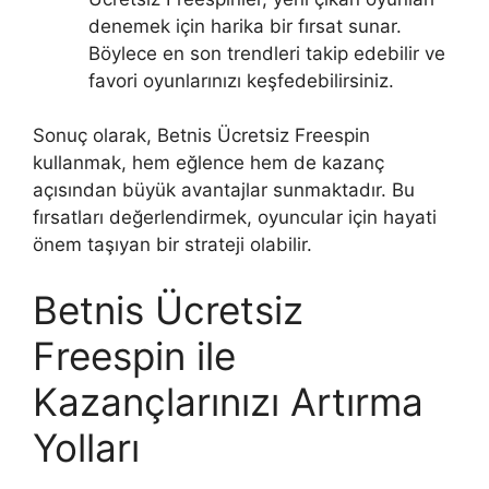
denemek için harika bir fırsat sunar.
Böylece en son trendleri takip edebilir ve
favori oyunlarınızı keşfedebilirsiniz.
Sonuç olarak, Betnis Ücretsiz Freespin
kullanmak, hem eğlence hem de kazanç
açısından büyük avantajlar sunmaktadır. Bu
fırsatları değerlendirmek, oyuncular için hayati
önem taşıyan bir strateji olabilir.
Betnis Ücretsiz
Freespin ile
Kazançlarınızı Artırma
Yolları