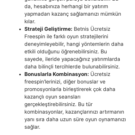
da, hesabınıza herhangi bir yatırım
yapmadan kazanç sağlamanızı mümkün
kılar.
Strateji Geliştirme:
Betnis Ücretsiz
Freespin ile farklı oyun stratejilerini
deneyimleyebilir, hangi yöntemlerin daha
etkili olduğunu öğrenebilirsiniz. Bu
sayede, ileride yapacağınız yatırımlarda
daha bilinçli tercihlerde bulunabilirsiniz.
Bonuslarla Kombinasyon:
Ücretsiz
freespin’lerinizi, diğer bonuslar ve
promosyonlarla birleştirerek çok daha
kazançlı oyun seansları
gerçekleştirebilirsiniz. Bu tür
kombinasyonlar, kazançlarınızı artırmanın
yanı sıra daha uzun süre oyun oynamanızı
sağlar.