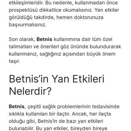
etkileşimleridir. Bu nedenle, kullanmadan önce
prospektüsü dikkatlice okumalısınız. Yan etkiler
görüldüğü takdirde, hemen doktorunuza
başvurmalısınız.
Son olarak,
Betnis
kullanımına dair tüm özel
talimatları ve önerileri göz önünde bulundurarak
kullanmanız, sağlığınız açısından büyük önem
taşır.
Betnis’in Yan Etkileri
Nelerdir?
Betnis
, çeşitli sağlık problemlerinin tedavisinde
sıklıkla kullanılan bir ilaçtır. Ancak, her ilaçta
olduğu gibi, Betnis’in de bazı yan etkileri
bulunabilir. Bu yan etkiler, bireyden bireye