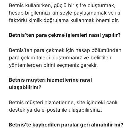
Betnis kullanırken, güçlü bir şifre oluşturmak,
hesap bilgilerinizi kimseyle paylaşmamak ve iki
faktörlü kimlik doğrulama kullanmak önemlidir.
Betnis’ten para çekme işlemleri nasıl yapılır?
Betnis’ten para çekmek için hesap bölümünden
para çekim talebi oluşturmanız ve belirtilen
yöntemlerden birini seçmeniz gerekir.
Betnis müşteri hizmetlerine nasıl
ulaşabilirim?
Betnis müşteri hizmetlerine, site içindeki canlı
destek ya da e-posta ile ulaşabilirsiniz.
Betnis’te kaybedilen paralar geri alınabilir mi?