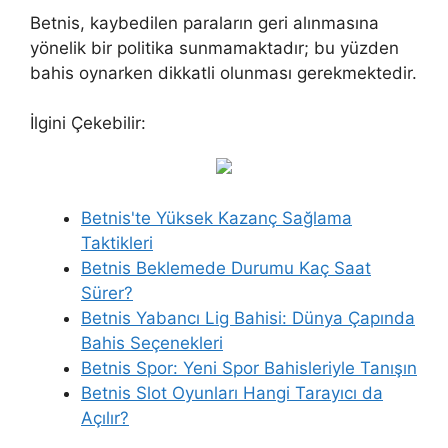
Betnis, kaybedilen paraların geri alınmasına
yönelik bir politika sunmamaktadır; bu yüzden
bahis oynarken dikkatli olunması gerekmektedir.
İlgini Çekebilir:
Betnis'te Yüksek Kazanç Sağlama
Taktikleri
Betnis Beklemede Durumu Kaç Saat
Sürer?
Betnis Yabancı Lig Bahisi: Dünya Çapında
Bahis Seçenekleri
Betnis Spor: Yeni Spor Bahisleriyle Tanışın
Betnis Slot Oyunları Hangi Tarayıcı da
Açılır?