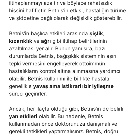
iltihaplanmayı azaltır ve böylece rahatsızlık
hissini hafifletir. Betnis’in etkisi, hastalığın türüne
ve şiddetine bağlı olarak değişiklik gösterebilir.
Betnis’in başlıca etkileri arasında
şişlik
,
kızarıklık
ve
ağrı
gibi iltihap belirtilerinin
azaltılması yer alır. Bunun yanı sıra, bazı
durumlarda Betnis, bağışıklık sisteminin aşırı
tepki vermesini engelleyerek ottoimmün
hastalıkların kontrol altına alınmasına yardımcı
olabilir. Betnis kullanımı ile birlikte hastalar
genellikle
yavaş ama istikrarlı bir iyileşme
süreci geçirirler.
Ancak, her ilaçta olduğu gibi, Betnis’in de belirli
yan etkileri
olabilir. Bu nedenle, Betnis
kullanmadan önce doktorunuza danışmalı ve
gerekli tetkikleri yaptırmalısınız. Betnis, doğru