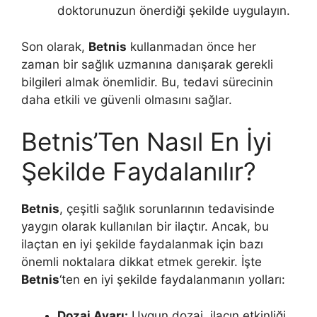
doktorunuzun önerdiği şekilde uygulayın.
Son olarak,
Betnis
kullanmadan önce her
zaman bir sağlık uzmanına danışarak gerekli
bilgileri almak önemlidir. Bu, tedavi sürecinin
daha etkili ve güvenli olmasını sağlar.
Betnis’Ten Nasıl En İyi
Şekilde Faydalanılır?
Betnis
, çeşitli sağlık sorunlarının tedavisinde
yaygın olarak kullanılan bir ilaçtır. Ancak, bu
ilaçtan en iyi şekilde faydalanmak için bazı
önemli noktalara dikkat etmek gerekir. İşte
Betnis
‘ten en iyi şekilde faydalanmanın yolları:
Dozaj Ayarı:
Uygun dozaj, ilacın etkinliği