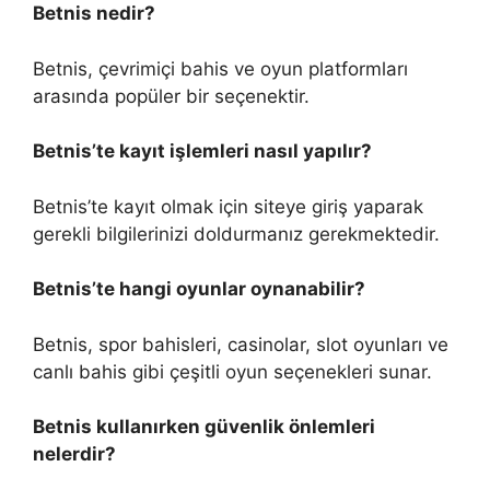
Betnis nedir?
Betnis, çevrimiçi bahis ve oyun platformları
arasında popüler bir seçenektir.
Betnis’te kayıt işlemleri nasıl yapılır?
Betnis’te kayıt olmak için siteye giriş yaparak
gerekli bilgilerinizi doldurmanız gerekmektedir.
Betnis’te hangi oyunlar oynanabilir?
Betnis, spor bahisleri, casinolar, slot oyunları ve
canlı bahis gibi çeşitli oyun seçenekleri sunar.
Betnis kullanırken güvenlik önlemleri
nelerdir?