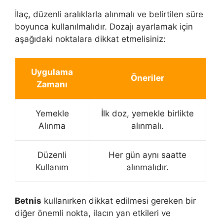
İlaç, düzenli aralıklarla alınmalı ve belirtilen süre
boyunca kullanılmalıdır. Dozajı ayarlamak için
aşağıdaki noktalara dikkat etmelisiniz:
Uygulama
Öneriler
Zamanı
Yemekle
İlk doz, yemekle birlikte
Alınma
alınmalı.
Düzenli
Her gün aynı saatte
Kullanım
alınmalıdır.
Betnis
kullanırken dikkat edilmesi gereken bir
diğer önemli nokta, ilacın yan etkileri ve