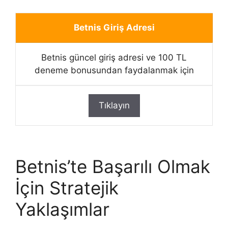
Betnis Giriş Adresi
Betnis güncel giriş adresi ve 100 TL
deneme bonusundan faydalanmak için
Tıklayın
Betnis’te Başarılı Olmak
İçin Stratejik
Yaklaşımlar