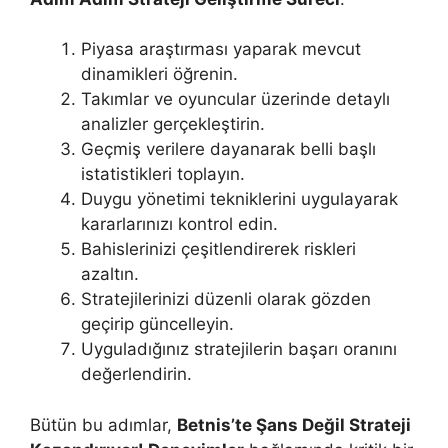
Piyasa araştırması yaparak mevcut
dinamikleri öğrenin.
Takımlar ve oyuncular üzerinde detaylı
analizler gerçekleştirin.
Geçmiş verilere dayanarak belli başlı
istatistikleri toplayın.
Duygu yönetimi tekniklerini uygulayarak
kararlarınızı kontrol edin.
Bahislerinizi çeşitlendirerek riskleri
azaltın.
Stratejilerinizi düzenli olarak gözden
geçirip güncelleyin.
Uyguladığınız stratejilerin başarı oranını
değerlendirin.
Bütün bu adımlar,
Betnis’te Şans Değil Strateji