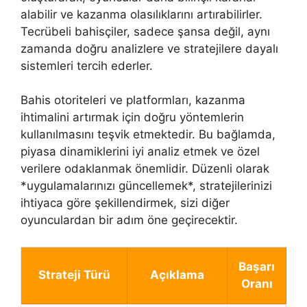
alabilir ve kazanma olasılıklarını artırabilirler.
Tecrübeli bahisçiler, sadece şansa değil, aynı
zamanda doğru analizlere ve stratejilere dayalı
sistemleri tercih ederler.
Bahis otoriteleri ve platformları, kazanma
ihtimalini artırmak için doğru yöntemlerin
kullanılmasını teşvik etmektedir. Bu bağlamda,
piyasa dinamiklerini iyi analiz etmek ve özel
verilere odaklanmak önemlidir. Düzenli olarak
*uygulamalarınızı güncellemek*, stratejilerinizi
ihtiyaca göre şekillendirmek, sizi diğer
oyunculardan bir adım öne geçirecektir.
Başarı
Strateji Türü
Açıklama
Oranı