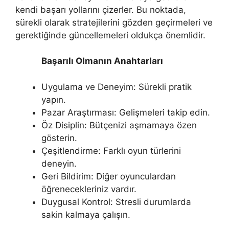
kendi başarı yollarını çizerler. Bu noktada,
sürekli olarak stratejilerini gözden geçirmeleri ve
gerektiğinde güncellemeleri oldukça önemlidir.
Başarılı Olmanın Anahtarları
Uygulama ve Deneyim: Sürekli pratik
yapın.
Pazar Araştırması: Gelişmeleri takip edin.
Öz Disiplin: Bütçenizi aşmamaya özen
gösterin.
Çeşitlendirme: Farklı oyun türlerini
deneyin.
Geri Bildirim: Diğer oyunculardan
öğrenecekleriniz vardır.
Duygusal Kontrol: Stresli durumlarda
sakin kalmaya çalışın.