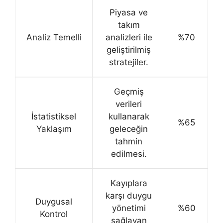
Piyasa ve
takım
Analiz Temelli
analizleri ile
%70
geliştirilmiş
stratejiler.
Geçmiş
verileri
İstatistiksel
kullanarak
%65
Yaklaşım
geleceğin
tahmin
edilmesi.
Kayıplara
karşı duygu
Duygusal
yönetimi
%60
Kontrol
sağlayan