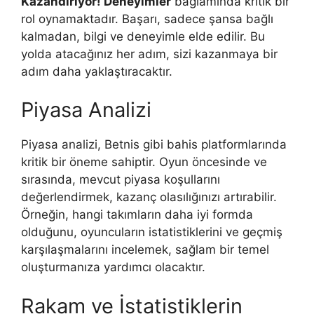
Kazandırıyor! Deneyimler
bağlamında kritik bir
rol oynamaktadır. Başarı, sadece şansa bağlı
kalmadan, bilgi ve deneyimle elde edilir. Bu
yolda atacağınız her adım, sizi kazanmaya bir
adım daha yaklaştıracaktır.
Piyasa Analizi
Piyasa analizi, Betnis gibi bahis platformlarında
kritik bir öneme sahiptir. Oyun öncesinde ve
sırasında, mevcut piyasa koşullarını
değerlendirmek, kazanç olasılığınızı artırabilir.
Örneğin, hangi takımların daha iyi formda
olduğunu, oyuncuların istatistiklerini ve geçmiş
karşılaşmalarını incelemek, sağlam bir temel
oluşturmanıza yardımcı olacaktır.
Rakam ve İstatistiklerin