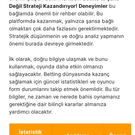
Değil Strateji Kazandırıyor! Deneyimler
bu
bağlamda önemli bir rehber olabilir. Bu
platformda kazanmak, yalnızca şansa bağlı
olmaktan çok daha fazlasını gerektirmektedir.
Stratejik düşünmenin ve doğru analiz yapmanın
önemi burada devreye girmektedir.
İlk olarak, doğru bilgiye ulaşmak ve bunu
kullanmak, oyunda daha etkin olmanızı
sağlayacaktır. Betting dünyasında kazanç
sağlamak için güncel istatistikleri ve oyuncu
form durumlarını takip etmek önemlidir. Bu tür
bilgiler, ne zaman ve nerede bahis oynamanız
gerektiğine dair bilinçli kararlar almanıza
yardımcı olacaktır.
İstatistik