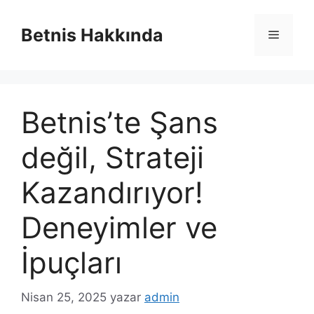
İçeriğe
atla
Betnis Hakkında
Menü
Betnis’te Şans
değil, Strateji
Kazandırıyor!
Deneyimler ve
İpuçları
Nisan 25, 2025
yazar
admin