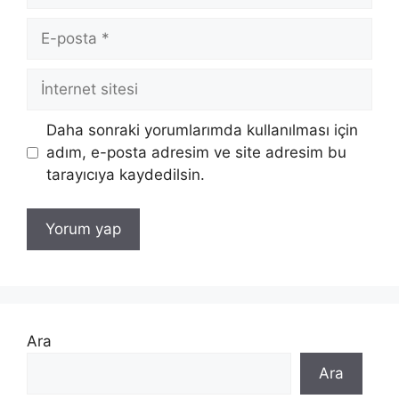
E-
posta
İnternet
sitesi
Daha sonraki yorumlarımda kullanılması için
adım, e-posta adresim ve site adresim bu
tarayıcıya kaydedilsin.
Ara
Ara