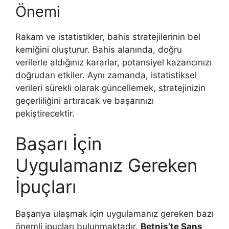
Önemi
Rakam ve istatistikler, bahis stratejilerinin bel
kemiğini oluşturur. Bahis alanında, doğru
verilerle aldığınız kararlar, potansiyel kazancınızı
doğrudan etkiler. Aynı zamanda, istatistiksel
verileri sürekli olarak güncellemek, stratejinizin
geçerliliğini artıracak ve başarınızı
pekiştirecektir.
Başarı İçin
Uygulamanız Gereken
İpuçları
Başarıya ulaşmak için uygulamanız gereken bazı
önemli ipuçları bulunmaktadır.
Betnis’te Şans