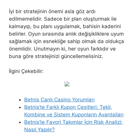
İyi bir stratejinin önemi asla göz ardı
edilmemelidir. Sadece bir plan oluşturmak ile
kalmayıp, bu planı uygulamak, bahisin kaderini
belirler. Oyun sırasında anlık değişikliklere uyum
sağlamak için esnekliğe sahip olmak da oldukça
önemlidir. Unutmayın ki, her oyun farklıdır ve
buna göre stratejinizi güncellemelisiniz.
İlgini Çekebilir:
Betnis Canlı Casino Yorumları
Betnis’te Farklı Kupon Çeşitleri: Tekli,
Kombine ve Sistem Kuponların Avantajları
Betnis’te Favori Takımlar İçin Risk Analizi:
Nasıl Yapılır?