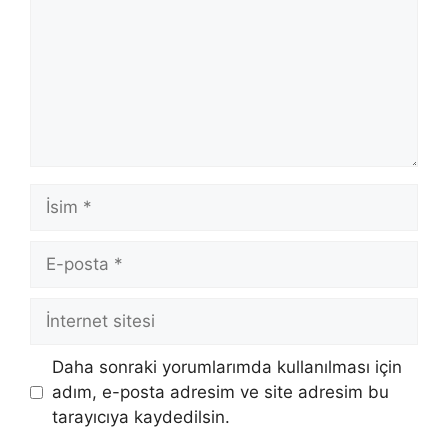
İsim
E-
posta
İnternet
sitesi
Daha sonraki yorumlarımda kullanılması için
adım, e-posta adresim ve site adresim bu
tarayıcıya kaydedilsin.