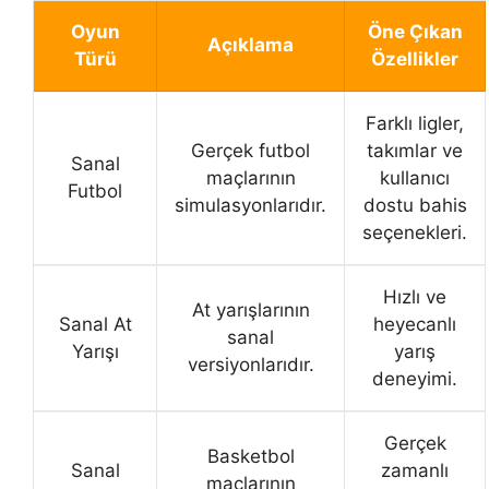
Oyun
Öne Çıkan
Açıklama
Türü
Özellikler
Farklı ligler,
Gerçek futbol
takımlar ve
Sanal
maçlarının
kullanıcı
Futbol
simulasyonlarıdır.
dostu bahis
seçenekleri.
Hızlı ve
At yarışlarının
Sanal At
heyecanlı
sanal
Yarışı
yarış
versiyonlarıdır.
deneyimi.
Gerçek
Basketbol
Sanal
zamanlı
maçlarının