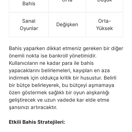
Bahis
Sanal
Orta-
Değişken
Oyunlar
Yüksek
Bahis yaparken dikkat etmeniz gereken bir diğer
önemli nokta ise bankroll yönetimidir.
Kullanıcıların ne kadar para ile bahis
yapacaklarını belirlemeleri, kayıpları en aza
indirmek için oldukça kritik bir husustur. Belirli
bir bütçe belirleyerek, bu bütçeyi aşmamaya
özen göstermek sağlıklı bir oyun alışkanlığı
geliştirecek ve uzun vadede kar elde etme
şansınızı artıracaktır.
Etkili Bahis Stratejileri: