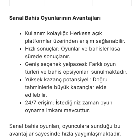
Sanal Bahis Oyunlarının Avantajları
Kullanım kolaylığı: Herkese açık
platformlar üzerinden erişim sağlanabilir.
Hızlı sonuçlar: Oyunlar ve bahisler kısa
sürede sonuçlanır.
Geniş seçenek yelpazesi: Farklı oyun
türleri ve bahis opsiyonları sunulmaktadır.
Yüksek kazanç potansiyeli: Doğru
tahminlerle büyük kazançlar elde
edilebilir.
24/7 erişim: İstediğiniz zaman oyun
oynama imkanı mevcuttur.
Sanal bahis oyunları, oyunculara sunduğu bu
avantajlar sayesinde hızla yaygınlaşmaktadır.