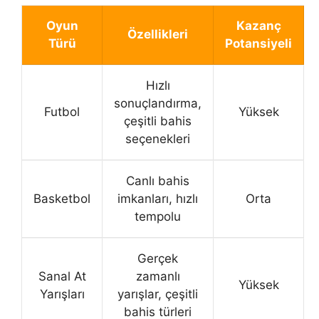
Oyun
Kazanç
Özellikleri
Türü
Potansiyeli
Hızlı
sonuçlandırma,
Futbol
Yüksek
çeşitli bahis
seçenekleri
Canlı bahis
Basketbol
imkanları, hızlı
Orta
tempolu
Gerçek
Sanal At
zamanlı
Yüksek
Yarışları
yarışlar, çeşitli
bahis türleri