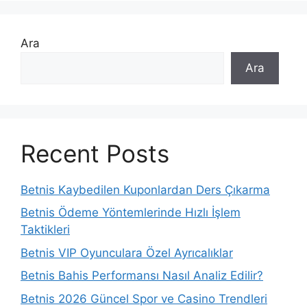
Ara
Ara
Recent Posts
Betnis Kaybedilen Kuponlardan Ders Çıkarma
Betnis Ödeme Yöntemlerinde Hızlı İşlem
Taktikleri
Betnis VIP Oyunculara Özel Ayrıcalıklar
Betnis Bahis Performansı Nasıl Analiz Edilir?
Betnis 2026 Güncel Spor ve Casino Trendleri