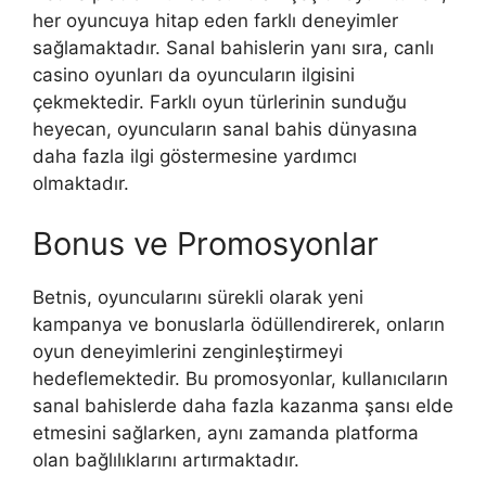
her oyuncuya hitap eden farklı deneyimler
sağlamaktadır. Sanal bahislerin yanı sıra, canlı
casino oyunları da oyuncuların ilgisini
çekmektedir. Farklı oyun türlerinin sunduğu
heyecan, oyuncuların sanal bahis dünyasına
daha fazla ilgi göstermesine yardımcı
olmaktadır.
Bonus ve Promosyonlar
Betnis, oyuncularını sürekli olarak yeni
kampanya ve bonuslarla ödüllendirerek, onların
oyun deneyimlerini zenginleştirmeyi
hedeflemektedir. Bu promosyonlar, kullanıcıların
sanal bahislerde daha fazla kazanma şansı elde
etmesini sağlarken, aynı zamanda platforma
olan bağlılıklarını artırmaktadır.