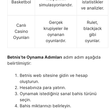
Basketbol
istatistikler
simulasyonlarıdır.
ve analizler.
Gerçek
Rulet,
Canlı
krupiyeler ile
blackjack
Casino
oynanan
gibi
Oyunları
oyunlardır.
oyunlar.
Betnis’te Oynama Adımları
adım adım aşağıda
belirtilmiştir:
Betnis web sitesine gidin ve hesap
oluşturun.
Hesabınıza para yatırın.
Oynamak istediğiniz sanal bahis türünü
seçin.
Bahis miktarınızı belirleyin.